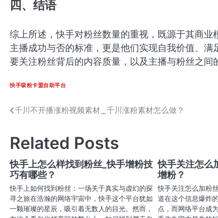
四、结语
综上所述，快手对粉丝数量的重视，既源于其商业
主播成功与否的标准，更是他们实现自我价值、满
要关注粉丝背后的内容质量，以及主播与粉丝之间
快手吸粉卡盟自助平台
千川不开播涨粉视频素材_千川涨粉素材怎么做？
文
章
Related Posts
导
航
快手上怎么样找到粉丝_快手增粉技
快手关注怎么
巧有哪些？
增粉？
快手上如何找到粉丝：一场关于真实与虚幻的探
快手关注怎么加粉
寻之旅在浩瀚的网络宇宙中，快手这个平台犹如
道在这个信息爆炸
一颗璀璨的星辰，吸引着无数人的目光。然而，
点，而网络平台成