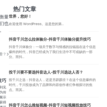
热门文章
衡量
世界，您好！
们也
欢迎使用 WordPress。这是您的第…
。
抖音千川怎么拉体验分-抖音千川体验分提升技巧
抖音千川体验分：一场关于数字与情感的拉锯战在这个信息
爆炸的时代，抖音已经成为了我们生活中不可或缺的一部
袭？
分。而抖...
投千川要不要选抖音达人-投千川选达人否？
投千川之选：抖音达人，还是另辟蹊径？在这个信息爆炸的
技巧
时代，千川投放成为了品牌和内容创作者们争相探讨的焦
到见
点。而其...
为传
展示
获得
抖音千川怎么推短视频-抖音千川短视频投放技巧