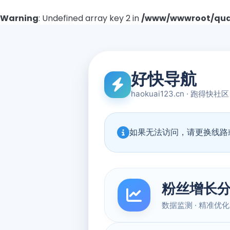
Warning
: Undefined array key 2 in
/www/wwwroot/quad