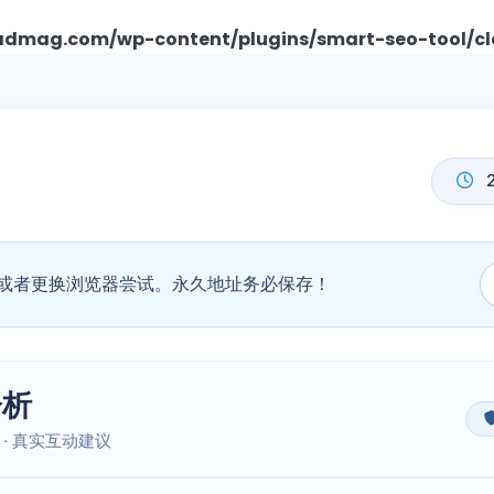
mag.com/wp-content/plugins/smart-seo-tool/cl