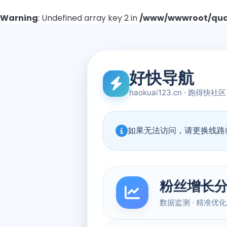
Warning
: Undefined array key 2 in
/www/wwwroot/quad