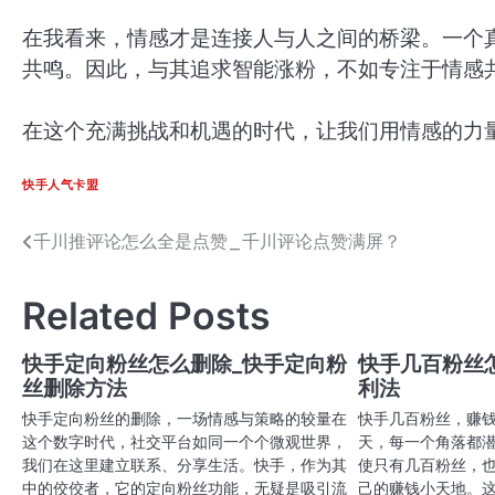
在我看来，情感才是连接人与人之间的桥梁。一个
共鸣。因此，与其追求智能涨粉，不如专注于情感
在这个充满挑战和机遇的时代，让我们用情感的力
快手人气卡盟
千川推评论怎么全是点赞_千川评论点赞满屏？
文
章
Related Posts
导
航
快手定向粉丝怎么删除_快手定向粉
快手几百粉丝
丝删除方法
利法
快手定向粉丝的删除，一场情感与策略的较量在
快手几百粉丝，赚
这个数字时代，社交平台如同一个个微观世界，
天，每一个角落都
我们在这里建立联系、分享生活。快手，作为其
使只有几百粉丝，
中的佼佼者，它的定向粉丝功能，无疑是吸引流
己的赚钱小天地。