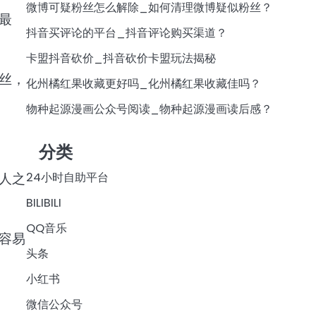
微博可疑粉丝怎么解除_如何清理微博疑似粉丝？
最
抖音买评论的平台_抖音评论购买渠道？
卡盟抖音砍价_抖音砍价卡盟玩法揭秘
丝，
化州橘红果收藏更好吗_化州橘红果收藏佳吗？
物种起源漫画公众号阅读_物种起源漫画读后感？
分类
人之
24小时自助平台
BILIBILI
QQ音乐
容易
头条
小红书
微信公众号