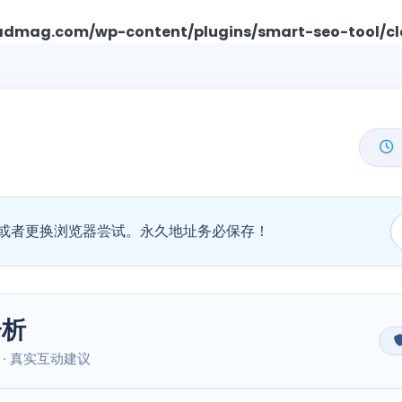
mag.com/wp-content/plugins/smart-seo-tool/cl