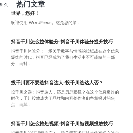
热门文章
那么
世界，您好！
欢迎使用 WordPress。这是您的第…
抖音千川怎么拉体验分-抖音千川体验分提升技巧
抖音千川体验分：一场关于数字与情感的拉锯战在这个信息
爆炸的时代，抖音已经成为了我们生活中不可或缺的一部
分。而抖...
投千川要不要选抖音达人-投千川选达人否？
投千川之选：抖音达人，还是另辟蹊径？在这个信息爆炸的
时代，千川投放成为了品牌和内容创作者们争相探讨的焦
点。而其...
抖音千川怎么推短视频-抖音千川短视频投放技巧
抖音千川的短视频推广：一场关于艺术与技术的邂逅在这个