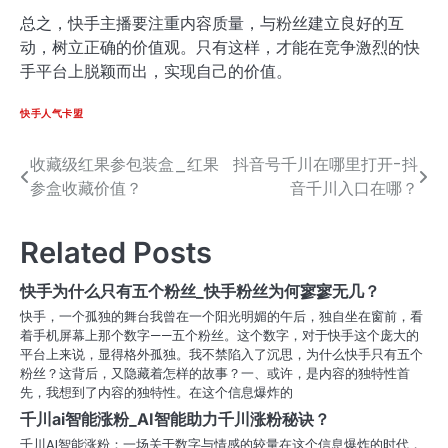
总之，快手主播要注重内容质量，与粉丝建立良好的互
动，树立正确的价值观。只有这样，才能在竞争激烈的快
手平台上脱颖而出，实现自己的价值。
快手人气卡盟
收藏级红果参包装盒_红果
抖音号千川在哪里打开-抖
文
参盒收藏价值？
音千川入口在哪？
章
导
Related Posts
航
快手为什么只有五个粉丝_快手粉丝为何寥寥无几？
快手，一个孤独的舞台我曾在一个阳光明媚的午后，独自坐在窗前，看
着手机屏幕上那个数字——五个粉丝。这个数字，对于快手这个庞大的
平台上来说，显得格外孤独。我不禁陷入了沉思，为什么快手只有五个
粉丝？这背后，又隐藏着怎样的故事？一、或许，是内容的独特性首
先，我想到了内容的独特性。在这个信息爆炸的
千川ai智能涨粉_AI智能助力千川涨粉秘诀？
千川AI智能涨粉：一场关于数字与情感的较量在这个信息爆炸的时代，