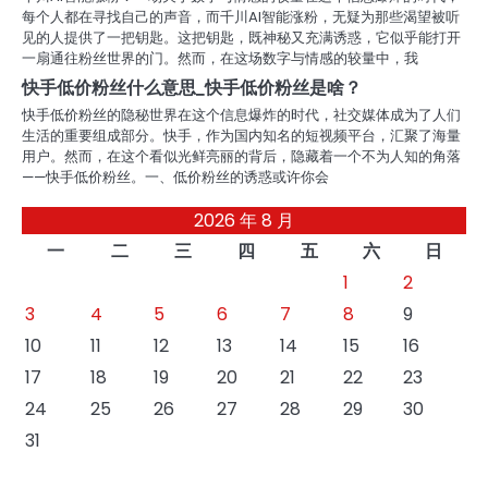
每个人都在寻找自己的声音，而千川AI智能涨粉，无疑为那些渴望被听
见的人提供了一把钥匙。这把钥匙，既神秘又充满诱惑，它似乎能打开
一扇通往粉丝世界的门。然而，在这场数字与情感的较量中，我
快手低价粉丝什么意思_快手低价粉丝是啥？
快手低价粉丝的隐秘世界在这个信息爆炸的时代，社交媒体成为了人们
生活的重要组成部分。快手，作为国内知名的短视频平台，汇聚了海量
用户。然而，在这个看似光鲜亮丽的背后，隐藏着一个不为人知的角落
——快手低价粉丝。一、低价粉丝的诱惑或许你会
2026 年 8 月
一
二
三
四
五
六
日
1
2
3
4
5
6
7
8
9
10
11
12
13
14
15
16
17
18
19
20
21
22
23
24
25
26
27
28
29
30
31