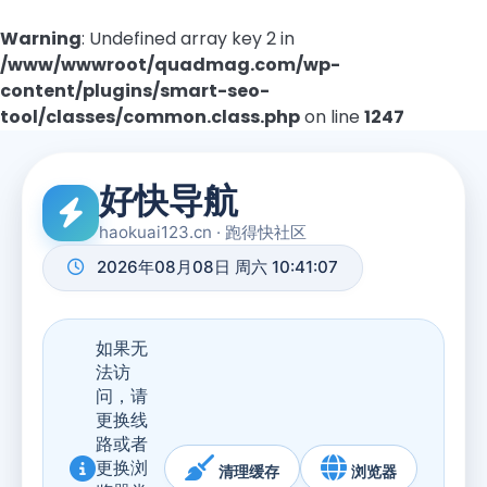
Warning
: Undefined array key 2 in
/www/wwwroot/quadmag.com/wp-
content/plugins/smart-seo-
tool/classes/common.class.php
on line
1247