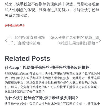
总之，快手粉丝不好删除的现象并非偶然，而是社会现象
和人性弱点的体现。只有通过共同努力，才能让快手粉丝
关系更加和谐。
快手粉丝自助平台
千川如何投放直播涨粉
怎么分享红果短剧的视频_如
文
_千川直播增粉策略
何推送红果短剧短视频？
章
导
Related Posts
航
什么app可以给快手张粉丝-快手粉丝增长应用推荐
那些为粉丝而生的奇妙应用：快手世界里的秘密花园在这个数字化的时
代，我们每个人似乎都渴望成为他人眼中的焦点。尤其是对于快手这样
的短视频平台，粉丝数量的多少往往被看作是个人魅力和影响力的象
征。那么，究竟有什么神奇的APP可以给快手主播带来更多的粉丝呢？
这让我不禁想起了去年在某个
为什么快手粉丝会下降_快手粉丝减少原因？
快手粉丝的起伏：背后的人性与技术较量在互联网的浪潮中，快手这个