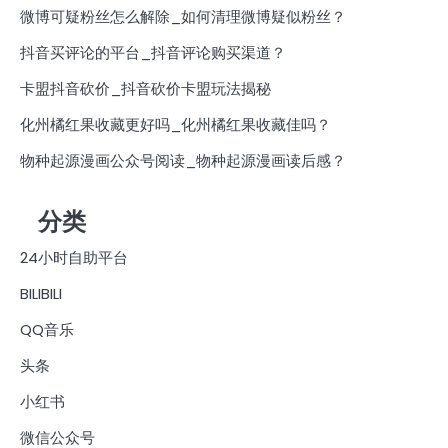
微博可疑粉丝怎么解除_如何清理微博疑似粉丝？
抖音买评论的平台_抖音评论购买渠道？
卡盟抖音砍价_抖音砍价卡盟玩法揭秘
化州橘红果收藏更好吗_化州橘红果收藏佳吗？
物种起源漫画公众号阅读_物种起源漫画读后感？
分类
24小时自助平台
BILIBILI
QQ音乐
头条
小红书
微信公众号