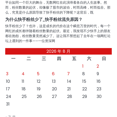
平台如同一个巨大的舞台，无数网红在此演绎着各自的人生故事。然
而，粉丝数量的起伏，却像极了股市的波动，时而高峰，时而低谷。那
么，究竟是什么原因导致了快手粉丝的下降呢？这背后，既
为什么快手粉丝少了_快手粉丝流失原因？
快手粉丝少了？也许，这是成长的代价在这个瞬息万变的时代，每一个
网红的成长都伴随着粉丝数量的起伏。最近，我发现不少快手上的朋友
都在抱怨，粉丝数量竟然减少了。这让我不禁想起了去年在一场网红论
坛上遇到的一件事——一位资深网
2026 年 8 月
一
二
三
四
五
六
日
1
2
3
4
5
6
7
8
9
10
11
12
13
14
15
16
17
18
19
20
21
22
23
24
25
26
27
28
29
30
31