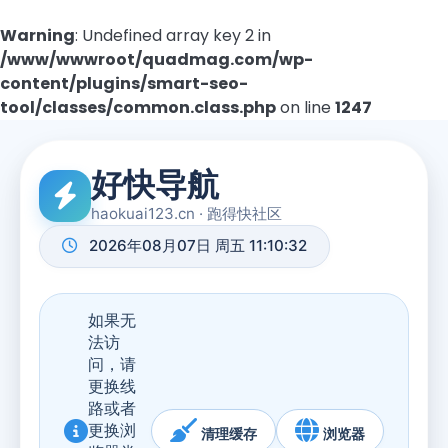
Warning
: Undefined array key 2 in
/www/wwwroot/quadmag.com/wp-
content/plugins/smart-seo-
tool/classes/common.class.php
on line
1247