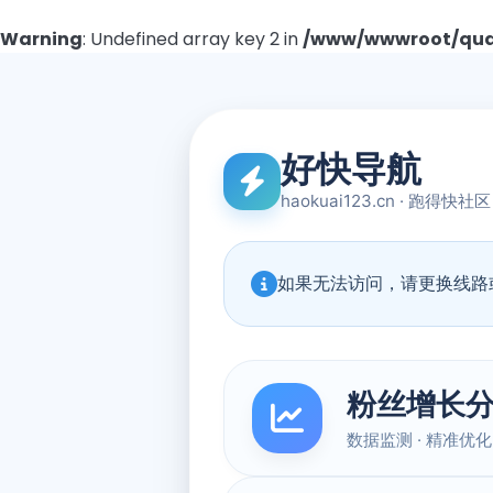
Warning
: Undefined array key 2 in
/www/wwwroot/quad