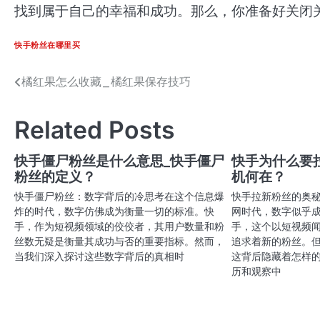
找到属于自己的幸福和成功。那么，你准备好关闭
快手粉丝在哪里买
橘红果怎么收藏_橘红果保存技巧
文
章
Related Posts
导
航
快手僵尸粉丝是什么意思_快手僵尸
快手为什么要
粉丝的定义？
机何在？
快手僵尸粉丝：数字背后的冷思考在这个信息爆
快手拉新粉丝的奥
炸的时代，数字仿佛成为衡量一切的标准。快
网时代，数字似乎
手，作为短视频领域的佼佼者，其用户数量和粉
手，这个以短视频
丝数无疑是衡量其成功与否的重要指标。然而，
追求着新的粉丝。
当我们深入探讨这些数字背后的真相时
这背后隐藏着怎样
历和观察中