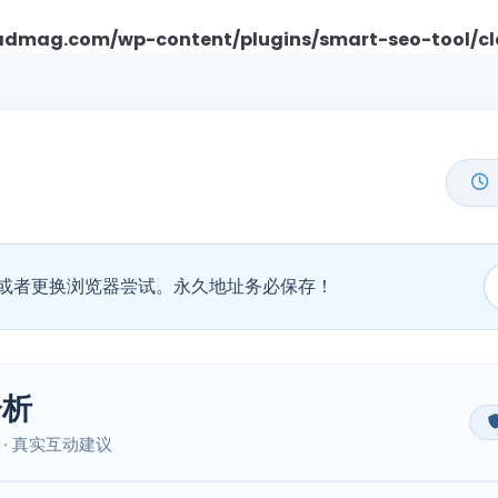
mag.com/wp-content/plugins/smart-seo-tool/cl