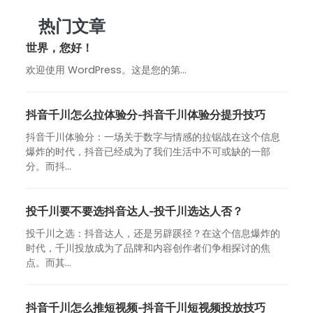
热门文章
世界，您好！
欢迎使用 WordPress。这是您的第…
抖音千川怎么拉体验分-抖音千川体验分提升技巧
抖音千川体验分：一场关于数字与情感的拉锯战在这个信息
爆炸的时代，抖音已经成为了我们生活中不可或缺的一部
分。而抖...
投千川要不要选抖音达人-投千川选达人否？
投千川之选：抖音达人，还是另辟蹊径？在这个信息爆炸的
时代，千川投放成为了品牌和内容创作者们争相探讨的焦
点。而其...
抖音千川怎么推短视频-抖音千川短视频投放技巧