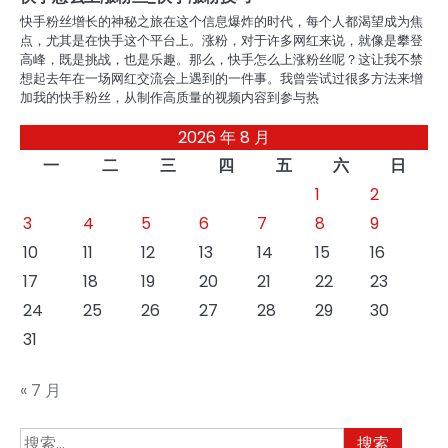
快手粉丝增长的神秘之旅在这个信息爆炸的时代，每个人都渴望成为焦
点，尤其是在快手这个平台上。涨粉，对于许多网红来说，就像是攀登
高峰，既是挑战，也是乐趣。那么，快手怎么上涨粉丝呢？这让我不禁
想起去年在一场网红交流会上遇到的一件事。我曾尝试过很多方法来增
加我的快手粉丝，从制作高质量的视频内容到参与热
2026 年 8 月
一
二
三
四
五
六
日
1
2
3
4
5
6
7
8
9
10
11
12
13
14
15
16
17
18
19
20
21
22
23
24
25
26
27
28
29
30
31
« 7 月
搜