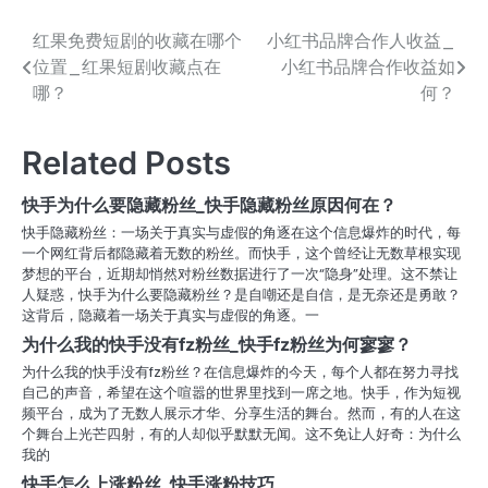
红果免费短剧的收藏在哪个
小红书品牌合作人收益_
文
位置_红果短剧收藏点在
小红书品牌合作收益如
章
哪？
何？
导
Related Posts
航
快手为什么要隐藏粉丝_快手隐藏粉丝原因何在？
快手隐藏粉丝：一场关于真实与虚假的角逐在这个信息爆炸的时代，每
一个网红背后都隐藏着无数的粉丝。而快手，这个曾经让无数草根实现
梦想的平台，近期却悄然对粉丝数据进行了一次“隐身”处理。这不禁让
人疑惑，快手为什么要隐藏粉丝？是自嘲还是自信，是无奈还是勇敢？
这背后，隐藏着一场关于真实与虚假的角逐。一
为什么我的快手没有fz粉丝_快手fz粉丝为何寥寥？
为什么我的快手没有fz粉丝？在信息爆炸的今天，每个人都在努力寻找
自己的声音，希望在这个喧嚣的世界里找到一席之地。快手，作为短视
频平台，成为了无数人展示才华、分享生活的舞台。然而，有的人在这
个舞台上光芒四射，有的人却似乎默默无闻。这不免让人好奇：为什么
我的
快手怎么上涨粉丝_快手涨粉技巧