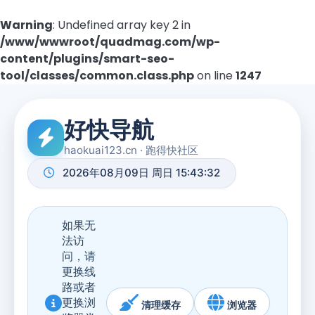
Warning
: Undefined array key 2 in
/www/wwwroot/quadmag.com/wp-
content/plugins/smart-seo-
tool/classes/common.class.php
on line
1247