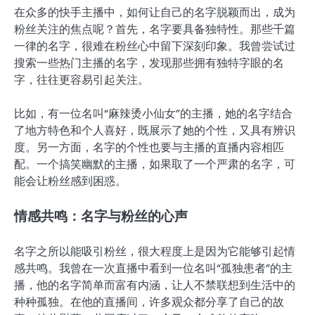
在众多的快手主播中，如何让自己的名字脱颖而出，成为
粉丝关注的焦点呢？首先，名字要具备独特性。那些千篇
一律的名字，很难在粉丝心中留下深刻印象。我曾尝试过
搜索一些热门主播的名字，发现那些拥有独特字眼的名
字，往往更容易引起关注。
比如，有一位名叫“麻辣烫小仙女”的主播，她的名字结合
了地方特色和个人喜好，既展示了她的个性，又具有辨识
度。另一方面，名字的个性也要与主播的直播内容相匹
配。一个搞笑幽默的主播，如果取了一个严肃的名字，可
能会让粉丝感到困惑。
情感共鸣：名字与粉丝的心声
名字之所以能吸引粉丝，很大程度上是因为它能够引起情
感共鸣。我曾在一次直播中看到一位名叫“孤独患者”的主
播，他的名字简单而富有内涵，让人不禁联想到生活中的
种种孤独。在他的直播间，许多观众都分享了自己的故