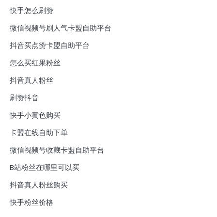
快手怎么刷赞
微信视频号刷人气卡盟自助平台
抖音买点赞卡盟自助平台
怎么买红果粉丝
抖音真人粉丝
刷赞抖音
快手小黄色购买
卡盟在线自助下单
微信视频号收藏卡盟自助平台
B站粉丝在哪里可以买
抖音真人粉丝购买
快手粉丝价格