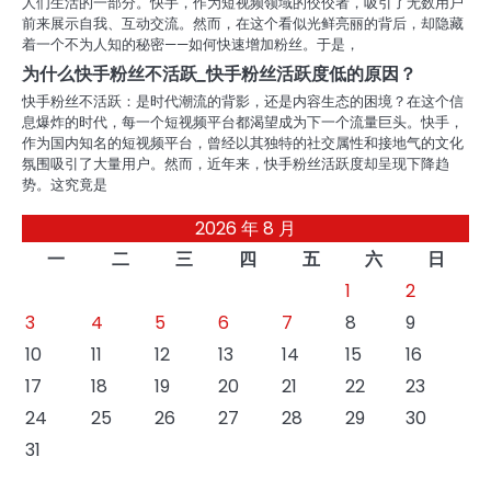
人们生活的一部分。快手，作为短视频领域的佼佼者，吸引了无数用户
前来展示自我、互动交流。然而，在这个看似光鲜亮丽的背后，却隐藏
着一个不为人知的秘密——如何快速增加粉丝。于是，
为什么快手粉丝不活跃_快手粉丝活跃度低的原因？
快手粉丝不活跃：是时代潮流的背影，还是内容生态的困境？在这个信
息爆炸的时代，每一个短视频平台都渴望成为下一个流量巨头。快手，
作为国内知名的短视频平台，曾经以其独特的社交属性和接地气的文化
氛围吸引了大量用户。然而，近年来，快手粉丝活跃度却呈现下降趋
势。这究竟是
2026 年 8 月
一
二
三
四
五
六
日
1
2
3
4
5
6
7
8
9
10
11
12
13
14
15
16
17
18
19
20
21
22
23
24
25
26
27
28
29
30
31