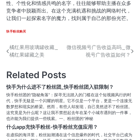
性、个性化和情感共鸣的名字，往往能够帮助主播在众多
竞争者中脱颖而出。在这个充满机遇和挑战的网络时代，
让我们一起探索名字的魔力，找到属于自己的那份光芒。
快手粉丝购买
橘红果用玻璃罐收藏_
微信视频号广告收益高吗_微
文
橘红果罐藏之美
视号广告收益如何？
章
导
Related Posts
航
快手为什么进不了粉丝团_快手粉丝团入驻限制？
快手粉丝团的“隐秘角落”：探寻无法踏入的门槛在这个短视频风行的时
代，快手无疑是一个闪耀的明星。它不仅是一个平台，更是一个连接无
数梦想和现实的桥梁。然而，有些人却发现，自己竟然进不了粉丝团。
这究竟是为什么呢？这让我不禁想起去年在某个小城市遇到的一件事，
也许能为我们提供一些线索。一、粉丝团的“神秘
什么app充快手粉丝-快手粉丝充值应用？
在虚拟的海洋里，粉丝如潮涌在这个信息爆炸的时代，社交平台已成为