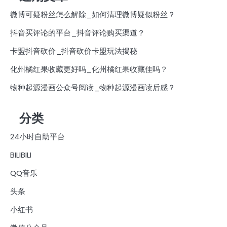
微博可疑粉丝怎么解除_如何清理微博疑似粉丝？
抖音买评论的平台_抖音评论购买渠道？
卡盟抖音砍价_抖音砍价卡盟玩法揭秘
化州橘红果收藏更好吗_化州橘红果收藏佳吗？
物种起源漫画公众号阅读_物种起源漫画读后感？
分类
24小时自助平台
BILIBILI
QQ音乐
头条
小红书