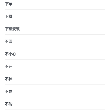
下单
下载
下载安装
不回
不小心
不开
不掉
不显
不能