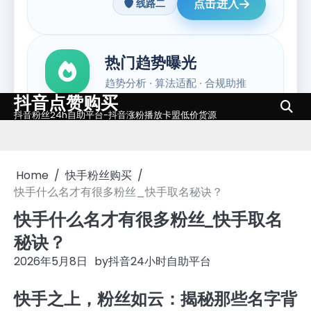
抖音点赞购买
Skip
抖音粉丝24h自助平台-抖音涨粉播放卡盟低价货源
to
content
Home
快手粉丝购买
快手什么名才有很多粉丝_快手取名秘诀？
快手什么名才有很多粉丝_快手取名
秘诀？
2026年5月8日
by
抖音24小时自助平台
快手之上，粉丝如云：揭秘那些名字背