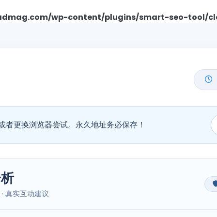
mag.com/wp-content/plugins/smart-seo-tool/cl