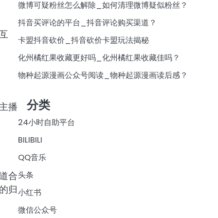
微博可疑粉丝怎么解除_如何清理微博疑似粉丝？
抖音买评论的平台_抖音评论购买渠道？
互
卡盟抖音砍价_抖音砍价卡盟玩法揭秘
化州橘红果收藏更好吗_化州橘红果收藏佳吗？
物种起源漫画公众号阅读_物种起源漫画读后感？
分类
主播
24小时自助平台
BILIBILI
QQ音乐
道合
头条
的归
小红书
微信公众号