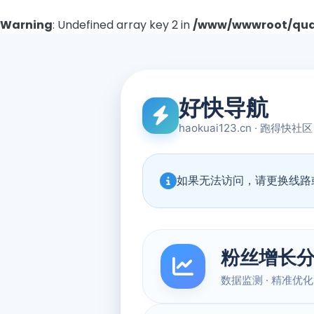
Warning
: Undefined array key 2 in
/www/wwwroot/quad