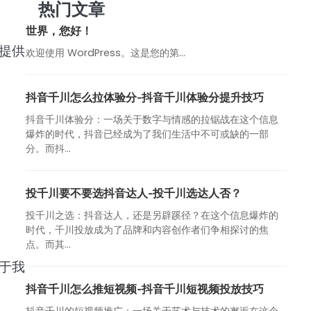
热门文章
世界，您好！
提供
欢迎使用 WordPress。这是您的第…
抖音千川怎么拉体验分-抖音千川体验分提升技巧
抖音千川体验分：一场关于数字与情感的拉锯战在这个信息
爆炸的时代，抖音已经成为了我们生活中不可或缺的一部
分。而抖...
投千川要不要选抖音达人-投千川选达人否？
投千川之选：抖音达人，还是另辟蹊径？在这个信息爆炸的
时代，千川投放成为了品牌和内容创作者们争相探讨的焦
点。而其...
于我
抖音千川怎么推短视频-抖音千川短视频投放技巧
抖音千川的短视频推广：一场关于艺术与技术的邂逅在这个