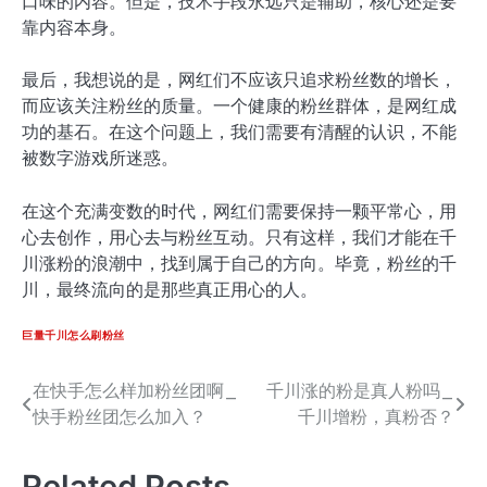
口味的内容。但是，技术手段永远只是辅助，核心还是要
靠内容本身。
最后，我想说的是，网红们不应该只追求粉丝数的增长，
而应该关注粉丝的质量。一个健康的粉丝群体，是网红成
功的基石。在这个问题上，我们需要有清醒的认识，不能
被数字游戏所迷惑。
在这个充满变数的时代，网红们需要保持一颗平常心，用
心去创作，用心去与粉丝互动。只有这样，我们才能在千
川涨粉的浪潮中，找到属于自己的方向。毕竟，粉丝的千
川，最终流向的是那些真正用心的人。
巨量千川怎么刷粉丝
在快手怎么样加粉丝团啊_
千川涨的粉是真人粉吗_
文
快手粉丝团怎么加入？
千川增粉，真粉否？
章
导
Related Posts