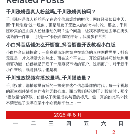
航
千川涨粉是真人粉丝吗_千川涨粉真粉吗？
千川涨粉是真人粉丝吗？在这个信息爆炸的时代，网红经济如日中天。
而“千川涨粉”这一现象，更是引发了无数人的好奇与讨论。那么，千川
涨粉真的是由真人粉丝推动的吗？这个问题，让我不禁想起去年在街头
偶遇的一件事……那是一个阳光明媚的午后，我漫步在熙熙
小白抖音店铺怎么开橱窗_抖音橱窗开设教程小白版
小白抖音店铺橱窗：一扇窥视市场的窗户在繁华的互联网世界里，抖音
无疑是一片充满活力的热土。而在这个平台上，开设店铺并巧妙地利用
橱窗功能，仿佛就是开启了一扇窥视市场的窗户。这扇窗户，对于新手
小白来说，既是挑战，也是机
千川投放视频有播放量吗_千川播放量？
千川投放，那播放量背后的一抹光在这个信息爆炸的时代，每一个视频
的诞生都伴随着创作者的无数心血。而当我们谈论到千川投放时，那个
“播放量”的字眼，仿佛成了衡量成功与否的标尺。但，真的如此吗？我
不禁想起了去年在某个小众视频平台上，一
2026 年 8 月
一
二
三
四
五
六
日
1
2