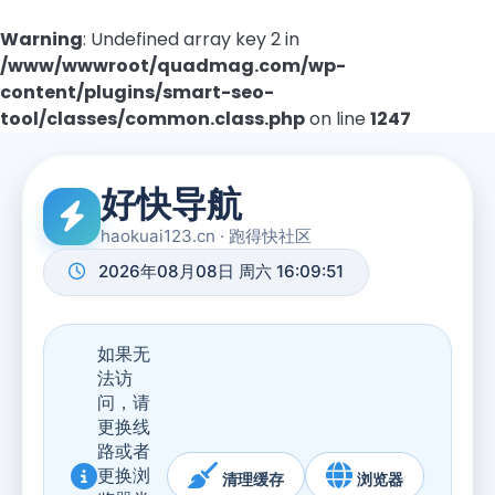
Warning
: Undefined array key 2 in
/www/wwwroot/quadmag.com/wp-
content/plugins/smart-seo-
tool/classes/common.class.php
on line
1247