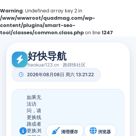
Warning
: Undefined array key 2 in
/www/wwwroot/quadmag.com/wp-
content/plugins/smart-seo-
tool/classes/common.class.php
on line
1247