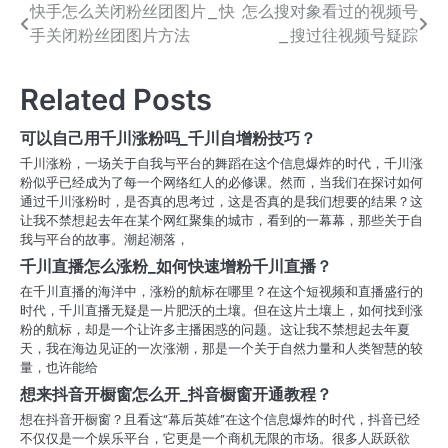
快手怎么关闭粉丝团图片_快
怎么搜对象看过的视频号
文
手关闭粉丝团图片方法
_搜过往视频号疑踪
章
导
Related Posts
航
可以自己用千川涨粉吗_千川自增粉技巧？
千川涨粉，一场关于自我与平台的舞蹈在这个信息爆炸的时代，千川涨
粉似乎已经成为了每一个网络红人的必修课。然而，当我们在探讨如何
通过千川涨粉时，是否真的思考过，这是否真的是我们想要的结果？这
让我不禁想起去年在某个网红聚集的城市，看到的一幕幕，那些关于自
我与平台的故事。潮起潮落，
千川直播怎么涨粉_如何快速增粉千川直播？
在千川直播的海洋中，涨粉的航标在哪里？在这个短视频和直播盛行的
时代，千川直播无疑是一片肥沃的土壤。但在这片土壤上，如何找到涨
粉的航标，却是一个让许多主播困惑的问题。这让我不禁想起去年夏
天，我在海边见证的一次涨潮，那是一个关于自然力量和人类智慧的较
量，也许能给
想来抖音开橱窗怎么开_抖音橱窗开通教程？
想在抖音开橱窗？且看这“幕后英雄”在这个信息爆炸的时代，抖音已经
不仅仅是一个娱乐平台，它更是一个商机无限的市场。很多人跃跃欲