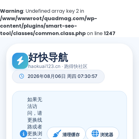
Warning
: Undefined array key 2 in
/www/wwwroot/quadmag.com/wp-
content/plugins/smart-seo-
tool/classes/common.class.php
on line
1247