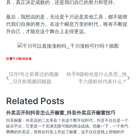
具，真正决定成败的，还是我们自己的努力和坚持。
最后，我想说的是，无论是千川还是其他工具，都不能替
代我们自身的努力。在这个瞬息万变的时代，唯有不断提
升自己，才能在这个舞台上走得更远。
巨量千川粉丝价格
12月1号之前看过的视频
快手6级粉丝是什么意思_快
文
_12月前视频回顾题
手六级粉丝代表什么？
章
导
Related Posts
航
外卖店开到抖音怎么开橱窗_抖音外卖店开橱窗技巧
抖音橱窗：外卖店的二次革命？在这个数字化时代，抖音不仅仅是一个
娱乐平台，它更是一个充满无限可能的商业战场。想象一下，一个热气
腾腾的外卖店，突然在抖音上开起了橱窗，这不仅仅是线上营销的升