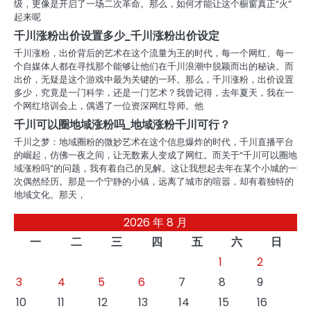
级，更像是开启了一场二次革命。那么，如何才能让这个橱窗真正“火”
起来呢
千川涨粉出价设置多少_千川涨粉出价设定
千川涨粉，出价背后的艺术在这个流量为王的时代，每一个网红、每一
个自媒体人都在寻找那个能够让他们在千川浪潮中脱颖而出的秘诀。而
出价，无疑是这个游戏中最为关键的一环。那么，千川涨粉，出价设置
多少，究竟是一门科学，还是一门艺术？我曾记得，去年夏天，我在一
个网红培训会上，偶遇了一位资深网红导师。他
千川可以圈地域涨粉吗_地域涨粉千川可行？
千川之梦：地域圈粉的微妙艺术在这个信息爆炸的时代，千川直播平台
的崛起，仿佛一夜之间，让无数素人变成了网红。而关于“千川可以圈地
域涨粉吗”的问题，我有着自己的见解。这让我想起去年在某个小城的一
次偶然经历。那是一个宁静的小镇，远离了城市的喧嚣，却有着独特的
地域文化。那天，
2026 年 8 月
一
二
三
四
五
六
日
1
2
3
4
5
6
7
8
9
10
11
12
13
14
15
16