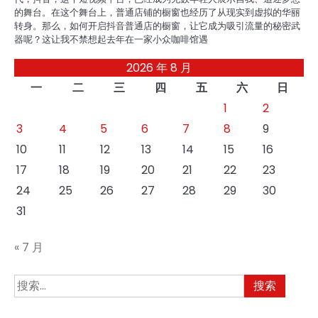
的舞台。在这个舞台上，普通店铺的橱窗也经历了从现实到虚拟的华丽
转身。那么，如何开启抖音普通店的橱窗，让它成为吸引流量的秘密武
器呢？这让我不禁想起去年在一家小众咖啡馆遇
2026 年 8 月
一
二
三
四
五
六
日
1
2
3
4
5
6
7
8
9
10
11
12
13
14
15
16
17
18
19
20
21
22
23
24
25
26
27
28
29
30
31
« 7 月
搜
索：