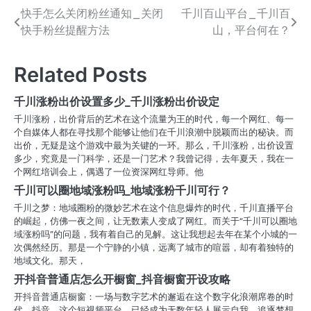
快手怎么关闭粉丝通知_关闭
千川百山平台_千川百
文
快手粉丝提醒方法
山，平台何在？
章
导
Related Posts
航
千川涨粉出价设置多少_千川涨粉出价设定
千川涨粉，出价背后的艺术在这个流量为王的时代，每一个网红、每一
个自媒体人都在寻找那个能够让他们在千川浪潮中脱颖而出的秘诀。而
出价，无疑是这个游戏中最为关键的一环。那么，千川涨粉，出价设置
多少，究竟是一门科学，还是一门艺术？我曾记得，去年夏天，我在一
个网红培训会上，偶遇了一位资深网红导师。他
千川可以圈地域涨粉吗_地域涨粉千川可行？
千川之梦：地域圈粉的微妙艺术在这个信息爆炸的时代，千川直播平台
的崛起，仿佛一夜之间，让无数素人变成了网红。而关于“千川可以圈地
域涨粉吗”的问题，我有着自己的见解。这让我想起去年在某个小城的一
次偶然经历。那是一个宁静的小镇，远离了城市的喧嚣，却有着独特的
地域文化。那天，
开抖音普通店怎么开橱窗_抖音橱窗开设攻略
开抖音普通店橱窗：一场与数字艺术的邂逅在这个数字化浪潮席卷的时
代，抖音，这个短视频平台，已经成为无数年轻人展示自我、追逐梦想