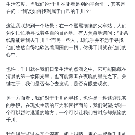
生活态度。当我们说“千川在哪看是别的平台”时，其实是
在问：“我该如何找到属于自己的千川？”
这让我联想到一个场景：在一个熙熙攘攘的火车站，人们
匆匆忙忙地寻找着各自的目的地。有人焦急地询问：“哪条
线路能带我去千川？”而另一些人，却似乎并不急于寻找，
他们悠然自得地欣赏着周围的一切，仿佛千川就在他们的
心中。
也许，千川就在我们日常生活的点滴之中。它可能隐藏在
清晨的第一缕阳光里，也可能藏匿在夜晚的星光之下。关
键在于，我们是否有心去发现，是否有眼去观察。
另一方面看，我们对于千川的寻找，也许是一种逃避现实
的手段。在现实生活的压力和困扰面前，我们渴望找到一
个可以暂时逃避的地方，一个可以让我们暂时忘却烦恼的
千川。
我曾经尝试过在某个深夜，闭上眼睛，用心去感受千川的