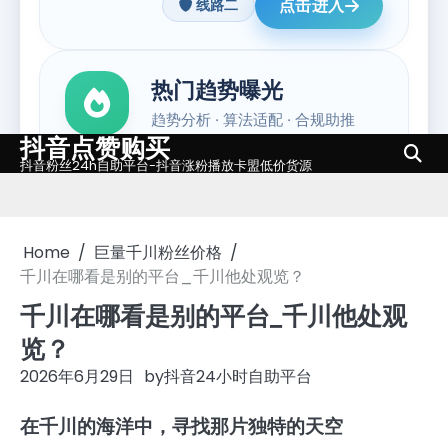
抖音点赞购买
Skip
抖音粉丝24h自助平台-抖音涨粉播放卡盟低价货源
to
content
Home
巨量千川粉丝价格
千川在哪看是别的平台_千川他处观览？
千川在哪看是别的平台_千川他处观
览？
2026年6月29日
by
抖音24小时自助平台
在千川的海洋中，寻找那片独特的天空