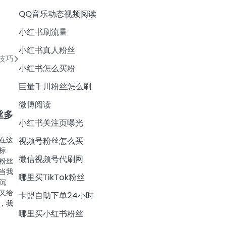
QQ音乐动态视频阅读
小红书刷流量
小红书真人粉丝
技巧
小红书怎么买粉
巨量千川粉丝怎么刷
微博阅读
丝多
小红书关注页曝光
在这
视频号粉丝怎么买
标
微信视频号代刷网
粉丝
当我
哪里买TikTok粉丝
沉
又给
卡盟自助下单24小时
，我
哪里买小红书粉丝