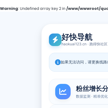
Warning
: Undefined array key 2 in
/www/wwwroot/quad