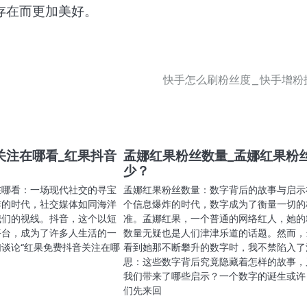
存在而更加美好。
快手怎么刷粉丝度_快手增粉
关注在哪看_红果抖音
孟娜红果粉丝数量_孟娜红果粉
少？
在哪看：一场现代社交的寻宝
孟娜红果粉丝数量：数字背后的故事与启示
炸的时代，社交媒体如同海洋
个信息爆炸的时代，数字成为了衡量一切的
我们的视线。抖音，这个以短
准。孟娜红果，一个普通的网络红人，她的
平台，成为了许多人生活的一
数量无疑也是人们津津乐道的话题。然而，
谈论“红果免费抖音关注在哪
看到她那不断攀升的数字时，我不禁陷入了
思：这些数字背后究竟隐藏着怎样的故事，
我们带来了哪些启示？一个数字的诞生或许
们先来回