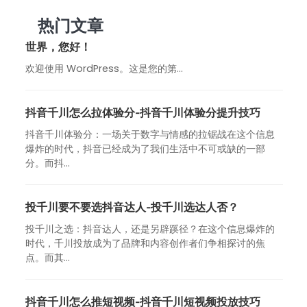
热门文章
世界，您好！
欢迎使用 WordPress。这是您的第…
抖音千川怎么拉体验分-抖音千川体验分提升技巧
抖音千川体验分：一场关于数字与情感的拉锯战在这个信息
爆炸的时代，抖音已经成为了我们生活中不可或缺的一部
分。而抖...
投千川要不要选抖音达人-投千川选达人否？
投千川之选：抖音达人，还是另辟蹊径？在这个信息爆炸的
时代，千川投放成为了品牌和内容创作者们争相探讨的焦
点。而其...
抖音千川怎么推短视频-抖音千川短视频投放技巧