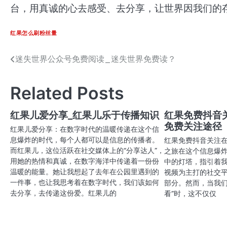
台，用真诚的心去感受、去分享，让世界因我们的
红果怎么刷粉丝量
迷失世界公众号免费阅读_迷失世界免费读？
文
章
Related Posts
导
航
红果儿爱分享_红果儿乐于传播知识
红果免费抖音
免费关注途径
红果儿爱分享：在数字时代的温暖传递在这个信
息爆炸的时代，每个人都可以是信息的传播者。
红果免费抖音关注
而红果儿，这位活跃在社交媒体上的“分享达人”，
之旅在这个信息爆
用她的热情和真诚，在数字海洋中传递着一份份
中的灯塔，指引着
温暖的能量。她让我想起了去年在公园里遇到的
视频为主打的社交
一件事，也让我思考着在数字时代，我们该如何
部分。然而，当我们
去分享，去传递这份爱。红果儿的
看”时，这不仅仅