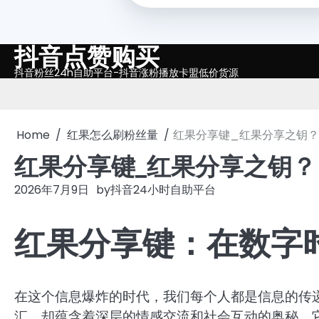
抖音点赞购买
Skip
to
抖音粉丝24h自助平台-抖音涨粉播放卡盟低价货源
content
Home
红果怎么刷粉丝量
红果分享键_红果分享之钥？
红果分享键_红果分享之钥？
2026年7月9日
by
抖音24小时自助平台
红果分享键：在数字
在这个信息爆炸的时代，我们每个人都是信息的传递
汇，却蕴含着深层的情感交流和社会互动的奥秘。