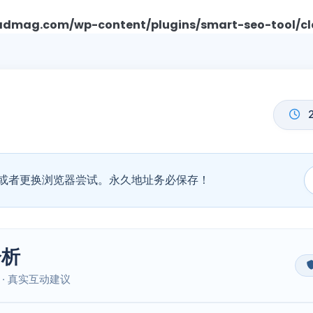
mag.com/wp-content/plugins/smart-seo-tool/cl