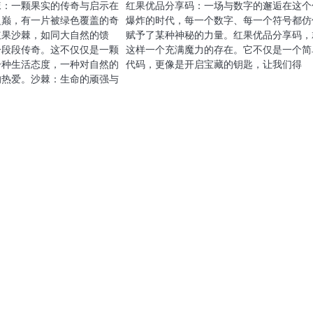
棘：一颗果实的传奇与启示在
红果优品分享码：一场与数字的邂逅在这个
之巅，有一片被绿色覆盖的奇
爆炸的时代，每一个数字、每一个符号都仿
红果沙棘，如同大自然的馈
赋予了某种神秘的力量。红果优品分享码，
一段段传奇。这不仅仅是一颗
这样一个充满魔力的存在。它不仅是一个简
一种生活态度，一种对自然的
代码，更像是开启宝藏的钥匙，让我们得
的热爱。沙棘：生命的顽强与