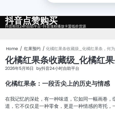
抖音点赞购买
Skip
to
抖音粉丝24h自助平台-抖音涨粉播放卡盟低价货源
content
Home
红果预约
化橘红果条收藏级_化橘红果条，何
化橘红果条收藏级_化橘红
2026年5月16日
by
抖音24小时自助平台
化橘红果条：一段舌尖上的历史与情感
在我记忆的深处，有一种味道，它如同一幅画卷，
道，它不仅仅是一种零食，更是一种情感的寄托，