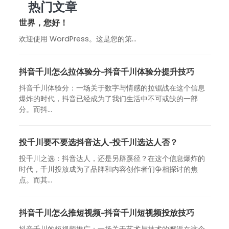
热门文章
世界，您好！
欢迎使用 WordPress。这是您的第…
抖音千川怎么拉体验分-抖音千川体验分提升技巧
抖音千川体验分：一场关于数字与情感的拉锯战在这个信息
爆炸的时代，抖音已经成为了我们生活中不可或缺的一部
分。而抖...
投千川要不要选抖音达人-投千川选达人否？
投千川之选：抖音达人，还是另辟蹊径？在这个信息爆炸的
时代，千川投放成为了品牌和内容创作者们争相探讨的焦
点。而其...
抖音千川怎么推短视频-抖音千川短视频投放技巧
抖音千川的短视频推广：一场关于艺术与技术的邂逅在这个