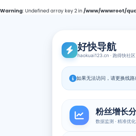
Warning
: Undefined array key 2 in
/www/wwwroot/quad