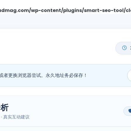
mag.com/wp-content/plugins/smart-seo-tool/cl