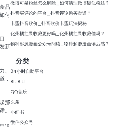
微博可疑粉丝怎么解除_如何清理微博疑似粉丝？
食品
抖音买评论的平台_抖音评论购买渠道？
如何
卡盟抖音砍价_抖音砍价卡盟玩法揭秘
化州橘红果收藏更好吗_化州橘红果收藏佳吗？
口
物种起源漫画公众号阅读_物种起源漫画读后感？
发新
分类
力、
24小时自助平台
道，
BILIBILI
QQ音乐
头条
起那
谛。
小红书
微信公众号
足道