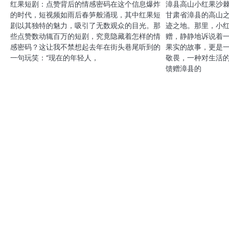
红果短剧：点赞背后的情感密码在这个信息爆炸
漳县高山小红果沙
的时代，短视频如雨后春笋般涌现，其中红果短
甘肃省漳县的高山
剧以其独特的魅力，吸引了无数观众的目光。那
迹之地。那里，小
些点赞数动辄百万的短剧，究竟隐藏着怎样的情
赠，静静地诉说着
感密码？这让我不禁想起去年在街头巷尾听到的
果实的故事，更是
一句玩笑：“现在的年轻人，
敬畏，一种对生活
馈赠漳县的