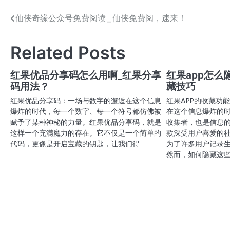
仙侠奇缘公众号免费阅读_仙侠免费阅，速来！
文
章
Related Posts
导
航
红果优品分享码怎么用啊_红果分享
红果app怎么
码用法？
藏技巧
红果优品分享码：一场与数字的邂逅在这个信息
红果APP的收藏功
爆炸的时代，每一个数字、每一个符号都仿佛被
在这个信息爆炸的
赋予了某种神秘的力量。红果优品分享码，就是
收集者，也是信息的
这样一个充满魔力的存在。它不仅是一个简单的
款深受用户喜爱的
代码，更像是开启宝藏的钥匙，让我们得
为了许多用户记录
然而，如何隐藏这