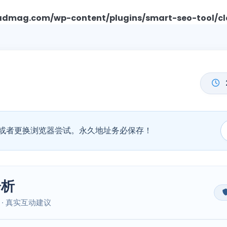
mag.com/wp-content/plugins/smart-seo-tool/cl