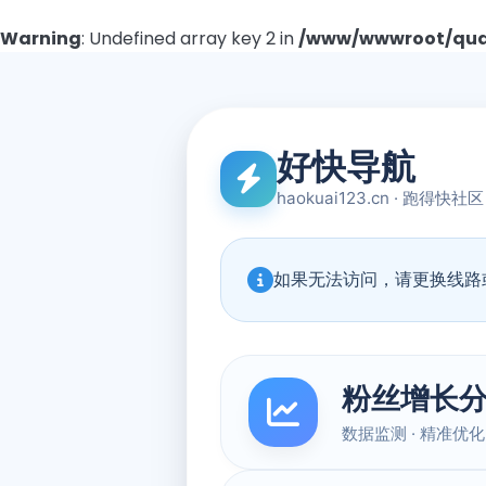
Warning
: Undefined array key 2 in
/www/wwwroot/quad