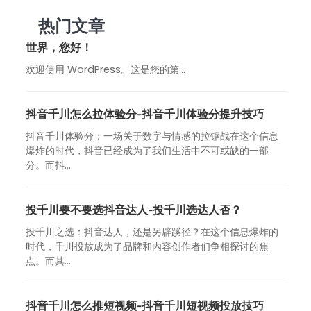
热门文章
世界，您好！
欢迎使用 WordPress。这是您的第…
抖音千川怎么拉体验分-抖音千川体验分提升技巧
抖音千川体验分：一场关于数字与情感的拉锯战在这个信息
爆炸的时代，抖音已经成为了我们生活中不可或缺的一部
分。而抖...
投千川要不要选抖音达人-投千川选达人否？
投千川之选：抖音达人，还是另辟蹊径？在这个信息爆炸的
时代，千川投放成为了品牌和内容创作者们争相探讨的焦
点。而其...
抖音千川怎么推短视频-抖音千川短视频投放技巧