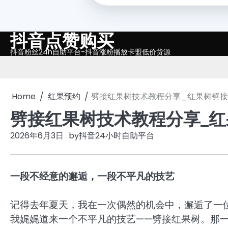
抖音点赞购买
Skip
to
抖音粉丝24h自助平台-抖音涨粉播放卡盟低价货源
content
Home
红果预约
劈接红果树技术教程分享_红果树劈
劈接红果树技术教程分享_
2026年6月3日
by
抖音24小时自助平台
一段不经意的邂逅，一段不平凡的技艺
记得去年夏天，我在一次偶然的机会中，邂逅了一
我娓娓道来一个不平凡的技艺——劈接红果树。那