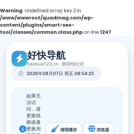
Warning
: Undefined array key 2 in
/www/wwwroot/quadmag.com/wp-
content/plugins/smart-seo-
tool/classes/common.class.php
on line
1247