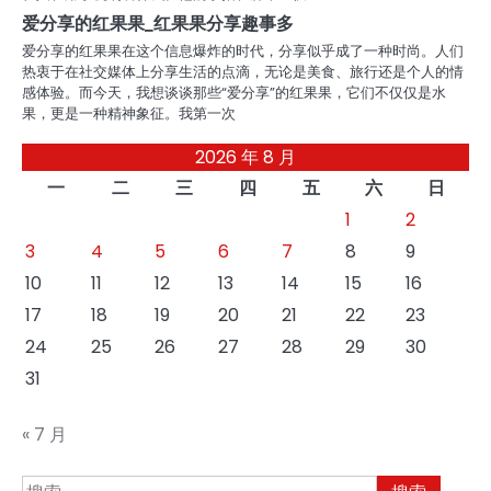
爱分享的红果果_红果果分享趣事多
爱分享的红果果在这个信息爆炸的时代，分享似乎成了一种时尚。人们
热衷于在社交媒体上分享生活的点滴，无论是美食、旅行还是个人的情
感体验。而今天，我想谈谈那些“爱分享”的红果果，它们不仅仅是水
果，更是一种精神象征。我第一次
2026 年 8 月
一
二
三
四
五
六
日
1
2
3
4
5
6
7
8
9
10
11
12
13
14
15
16
17
18
19
20
21
22
23
24
25
26
27
28
29
30
31
« 7 月
搜