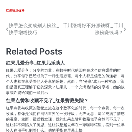
红果粉丝价格
快手怎么变成别人粉丝_
千川涨粉好不好赚钱呀_千川
文
快手增粉技巧
涨粉赚钱吗？
章
导
Related Posts
航
红果儿爱分享_红果儿乐助人
红果儿爱分享：分享的力量，在数字时代的回响在这个信息爆炸的时
代，分享似乎已经成为了一种生活必需。每个人都是信息的传递者，每
个人也都在享受着他人分享的乐趣。然而，当“分享”成为一种常态，我
们是否真正理解了它的深意？红果儿，一个充满热情的分享者，她的故
事或许能给我们一些启示
红果点赞和收藏不见了_红果赞藏失踪？
红果点赞与收藏的隐秘之旅在这个数字化的时代，每一个点赞、每一次
收藏，都像是我们在网络世界的一次呼吸，无声无息，却又充满了情感
的温度。然而，最近我发现，我的红果点赞和收藏似乎突然间不见了，
这让我不禁陷入了沉思。这让我想起去年在一家咖啡馆里，看到一位年
轻人在用手机刷着什么。他的手指在屏幕上快