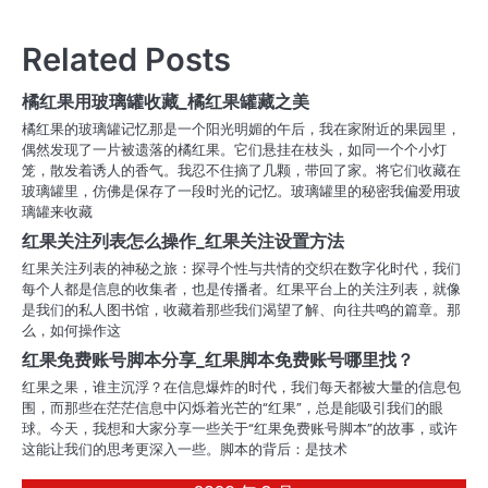
章
导
Related Posts
航
橘红果用玻璃罐收藏_橘红果罐藏之美
橘红果的玻璃罐记忆那是一个阳光明媚的午后，我在家附近的果园里，
偶然发现了一片被遗落的橘红果。它们悬挂在枝头，如同一个个小灯
笼，散发着诱人的香气。我忍不住摘了几颗，带回了家。将它们收藏在
玻璃罐里，仿佛是保存了一段时光的记忆。玻璃罐里的秘密我偏爱用玻
璃罐来收藏
红果关注列表怎么操作_红果关注设置方法
红果关注列表的神秘之旅：探寻个性与共情的交织在数字化时代，我们
每个人都是信息的收集者，也是传播者。红果平台上的关注列表，就像
是我们的私人图书馆，收藏着那些我们渴望了解、向往共鸣的篇章。那
么，如何操作这
红果免费账号脚本分享_红果脚本免费账号哪里找？
红果之果，谁主沉浮？在信息爆炸的时代，我们每天都被大量的信息包
围，而那些在茫茫信息中闪烁着光芒的“红果”，总是能吸引我们的眼
球。今天，我想和大家分享一些关于“红果免费账号脚本”的故事，或许
这能让我们的思考更深入一些。脚本的背后：是技术