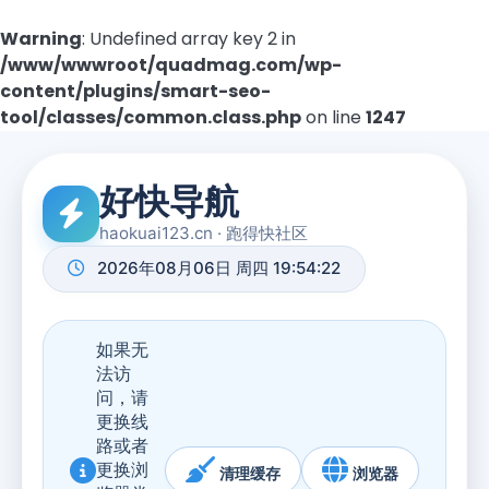
Warning
: Undefined array key 2 in
/www/wwwroot/quadmag.com/wp-
content/plugins/smart-seo-
tool/classes/common.class.php
on line
1247