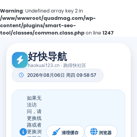
Warning
: Undefined array key 2 in
/www/wwwroot/quadmag.com/wp-
content/plugins/smart-seo-
tool/classes/common.class.php
on line
1247