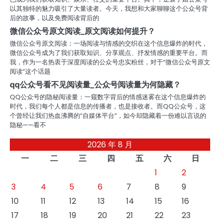
以其独特的魅力吸引了大量读者。今天，我想和大家聊聊这个公众号背
后的故事，以及免费阅读背后的
微信公众号原文阅读_原文阅读如何提升？
微信公众号原文阅读：一场阅读与情感的交织在这个信息爆炸的时代，
微信公众号成为了我们获取知识、分享观点、抒发情感的重要平台。而
我，作为一名热衷于深度阅读的公众号忠实粉丝，对于“微信公众号原文
阅读”这个话题
qq公众号看不见阅读量_公众号阅读量为何隐藏？
QQ公众号的隐秘阅读量：一窥数字背后的情感迷雾在这个信息爆炸的
时代，我们每个人都是信息的传播者，也是接收者。而QQ公众号，这
个曾经让我们热血沸腾的“自媒体平台”，如今却隐藏着一份难以言说的
隐秘——看不
2026 年 8 月
一
二
三
四
五
六
日
1
2
3
4
5
6
7
8
9
10
11
12
13
14
15
16
17
18
19
20
21
22
23