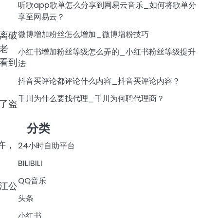
听歌app歌单怎么分享到网易云音乐_如何将歌单分
享至网易云？
微博增加粉丝怎么增加_微博增粉技巧
离破
老
小红书增加粉丝等级怎么弄的_小红书粉丝等级提升
看到
法
抖音买评论都评论什么内容_抖音买评论内容？
千川为什么要找代理_千川为何聘代理商？
了盗
分类
许，
24小时自助平台
BILIBILI
QQ音乐
江公
头条
小红书