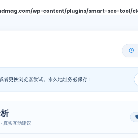
mag.com/wp-content/plugins/smart-seo-tool/cl