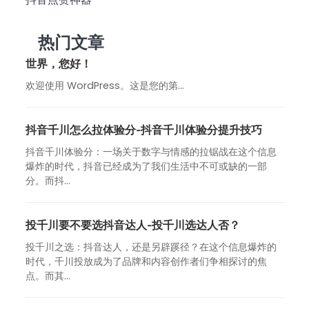
热门文章
世界，您好！
欢迎使用 WordPress。这是您的第…
抖音千川怎么拉体验分-抖音千川体验分提升技巧
抖音千川体验分：一场关于数字与情感的拉锯战在这个信息
爆炸的时代，抖音已经成为了我们生活中不可或缺的一部
分。而抖...
投千川要不要选抖音达人-投千川选达人否？
投千川之选：抖音达人，还是另辟蹊径？在这个信息爆炸的
时代，千川投放成为了品牌和内容创作者们争相探讨的焦
点。而其...