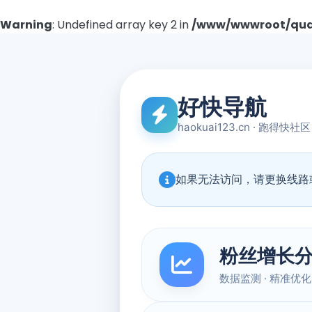
Warning
: Undefined array key 2 in
/www/wwwroot/quad