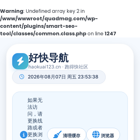
Warning
: Undefined array key 2 in
/www/wwwroot/quadmag.com/wp-
content/plugins/smart-seo-
tool/classes/common.class.php
on line
1247