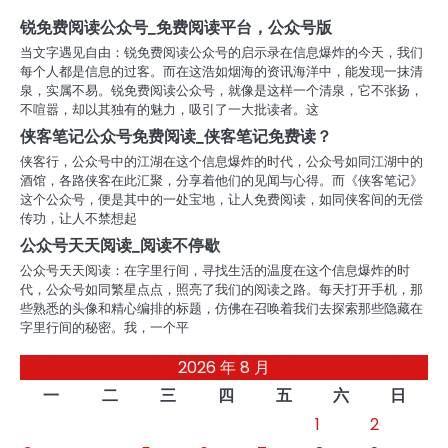
航
锐免费阅读公众号_免费阅读平台，公众号版
当文字遇见自由：锐免费阅读公众号的启示录在信息爆炸的今天，我们
每个人都是信息的过客。而在这浩如烟海的资讯海洋中，能发现一抹清
泉，实属不易。锐免费阅读公众号，就像是这样一个清泉，它不张扬，
不喧嚣，却以其独有的魅力，吸引了一大批读者。这
侠客笔记公众号免费阅读_侠客笔记免费读？
侠客行，公众号中的江湖在这个信息爆炸的时代，公众号如同江湖中的
酒馆，各路侠客在此汇聚，分享着他们的见闻与心得。而《侠客笔记》
这个公众号，便是其中的一处宝地，让人免费阅读，如同侠客间的无偿
传功，让人不禁想起
公众号天天阅读_阅读不停歇
公众号天天阅读：在字里行间，寻找生活的温度在这个信息爆炸的时
代，公众号如同繁星点点，照亮了我们的阅读之路。每天打开手机，那
些熟悉的头像和精心编排的标题，仿佛在召唤着我们去探索那些隐藏在
字里行间的秘密。我，一个平
2026 年 8 月
一
二
三
四
五
六
日
1
2