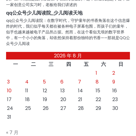
一家创意公司实习时，老板给我们讲述的
qq公众号少儿阅读院_少儿阅读天地
qq公众号少儿阅读院：在数字时代，守护童年的书香角落在这个信息爆
炸的时代，我们似乎每天都在被各种电子屏幕包围，而孩子们的童年，
似乎也越来越被电子产品所占据。然而，在这个看似无垠的数字世界
中，有一个小小的角落，却依然保持着那份独特的书香——那就是QQ公
众号少儿阅读
2026 年 8 月
一
二
三
四
五
六
日
1
2
3
4
5
6
7
8
9
10
11
12
13
14
15
16
17
18
19
20
21
22
23
24
25
26
27
28
29
30
31
« 7 月