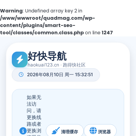
Warning
: Undefined array key 2 in
/www/wwwroot/quadmag.com/wp-
content/plugins/smart-seo-
tool/classes/common.class.php
on line
1247