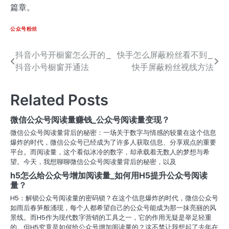
篇章。
公众号粉丝
抖音小号开橱窗怎么开的_
快手怎么屏蔽粉丝看不到_
文
抖音小号橱窗开通法
快手屏蔽粉丝视线方法
章
导
Related Posts
航
微信公众号阅读量赚钱_公众号阅读量变现？
微信公众号阅读量背后的秘密：一场关于数字与情感的较量在这个信息
爆炸的时代，微信公众号已经成为了许多人获取信息、分享观点的重要
平台。而阅读量，这个看似冰冷的数字，却承载着无数人的梦想与希
望。今天，我想聊聊微信公众号阅读量背后的秘密，以及
h5怎么给公众号增加阅读量_如何用H5提升公众号阅读
量？
H5：解锁公众号阅读量的密码锁？在这个信息爆炸的时代，微信公众号
如雨后春笋般涌现，每个人都希望自己的公众号能成为那一抹亮丽的风
景线。而H5作为现代数字营销的工具之一，它的作用无疑是举足轻重
的。但H5究竟是如何给公众号增加阅读量的？这不禁让我想起了去年在