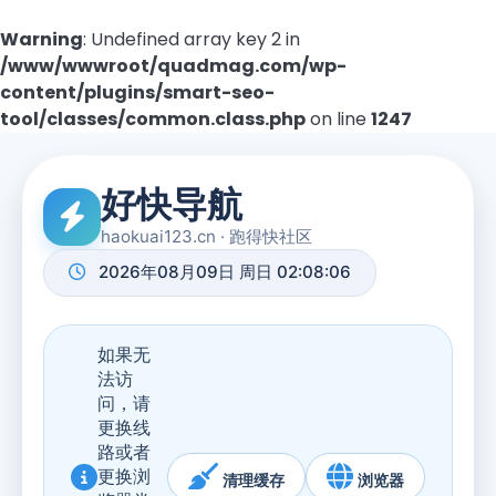
Warning
: Undefined array key 2 in
/www/wwwroot/quadmag.com/wp-
content/plugins/smart-seo-
tool/classes/common.class.php
on line
1247