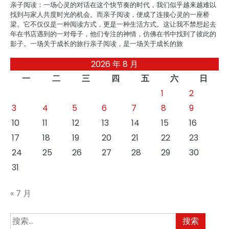
亲子阅读：一场心灵的对话在这个快节奏的时代，我们似乎越来越难以
找到与家人共度时光的机会。而亲子阅读，便成了连接心灵的一座桥
梁。它不仅仅是一种阅读方式，更是一种生活方式。这让我不禁想起去
年在书店遇到的一对母子，他们专注的神情，仿佛在书中找到了彼此的
影子。一场关于成长的旅行亲子阅读，是一场关于成长的旅
2026 年 8 月
一
二
三
四
五
六
日
1
2
3
4
5
6
7
8
9
10
11
12
13
14
15
16
17
18
19
20
21
22
23
24
25
26
27
28
29
30
31
« 7 月
搜