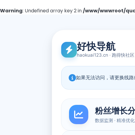
Warning
: Undefined array key 2 in
/www/wwwroot/quad