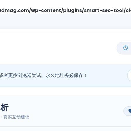
mag.com/wp-content/plugins/smart-seo-tool/cl