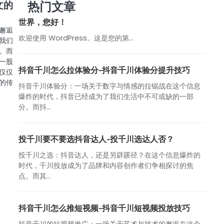
热门文章
文的
世界，您好！
邂逅
欢迎使用 WordPress。这是您的第…
我们
。而
一股
抖音千川怎么拉体验分-抖音千川体验分提升技巧
仅仅
的传
抖音千川体验分：一场关于数字与情感的拉锯战在这个信息
爆炸的时代，抖音已经成为了我们生活中不可或缺的一部
分。而抖...
投千川要不要选抖音达人-投千川选达人否？
投千川之选：抖音达人，还是另辟蹊径？在这个信息爆炸的
时代，千川投放成为了品牌和内容创作者们争相探讨的焦
点。而其...
抖音千川怎么推短视频-抖音千川短视频投放技巧
抖音千川的短视频推广：一场关于艺术与技术的邂逅在这个