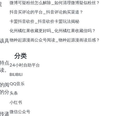
微博可疑粉丝怎么解除_如何清理微博疑似粉丝？
观
抖音买评论的平台_抖音评论购买渠道？
卡盟抖音砍价_抖音砍价卡盟玩法揭秘
化州橘红果收藏更好吗_化州橘红果收藏佳吗？
物种起源漫画公众号阅读_物种起源漫画读后感？
该具
分类
特点
24小时自助平台
读。
BILIBILI
QQ音乐
的阅
的分
头条
小红书
微信公众号
传递