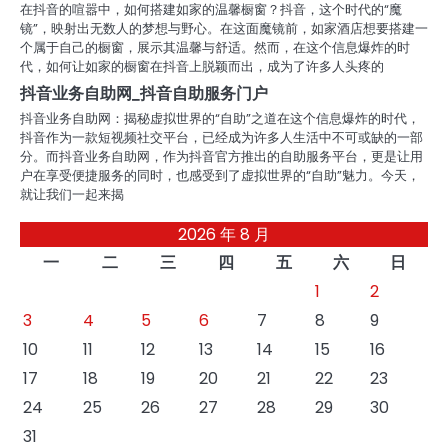
在抖音的喧嚣中，如何搭建如家的温馨橱窗？抖音，这个时代的“魔
镜”，映射出无数人的梦想与野心。在这面魔镜前，如家酒店想要搭建一
个属于自己的橱窗，展示其温馨与舒适。然而，在这个信息爆炸的时
代，如何让如家的橱窗在抖音上脱颖而出，成为了许多人头疼的
抖音业务自助网_抖音自助服务门户
抖音业务自助网：揭秘虚拟世界的“自助”之道在这个信息爆炸的时代，
抖音作为一款短视频社交平台，已经成为许多人生活中不可或缺的一部
分。而抖音业务自助网，作为抖音官方推出的自助服务平台，更是让用
户在享受便捷服务的同时，也感受到了虚拟世界的“自助”魅力。今天，
就让我们一起来揭
2026 年 8 月
一
二
三
四
五
六
日
1
2
3
4
5
6
7
8
9
10
11
12
13
14
15
16
17
18
19
20
21
22
23
24
25
26
27
28
29
30
31