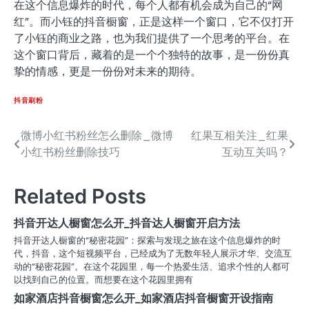
在这个信息爆炸的时代，每个人都有机会成为自己的“网
红”。而小钰的抖音橱窗，正是这样一个窗口，它不仅打开
了小钰的商业之路，也为我们提供了一个思考的平台。在
这个窗口背后，藏着的是一个个独特的故事，是一份份真
挚的情感，更是一份份对未来的期待。
抖音刷粉
微博小红书粉丝怎么删除_微博
红果互相关注_红果
文
小红书粉丝删除技巧
互动互关吗？
章
导
Related Posts
航
抖音开达人橱窗怎么开_抖音达人橱窗开启方法
抖音开达人橱窗的“秘密花园”：探索与发现之旅在这个信息爆炸的时
代，抖音，这个短视频平台，已经成为了无数年轻人展示才华、交流互
动的“秘密花园”。在这个花园里，每一个热爱生活、追求个性的人都可
以找到自己的位置。而想要在这个花园里拥有
如家酒店抖音橱窗怎么开_如家酒店抖音橱窗开设指南