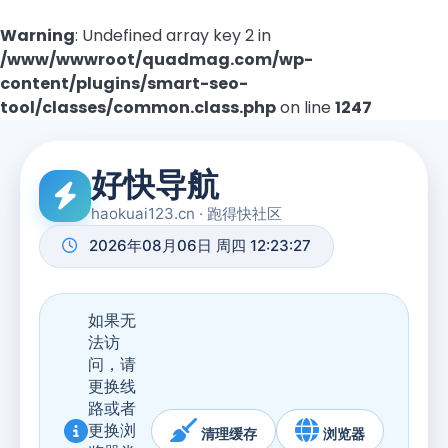
Warning
: Undefined array key 2 in
/www/wwwroot/quadmag.com/wp-
content/plugins/smart-seo-
tool/classes/common.class.php
on line
1247