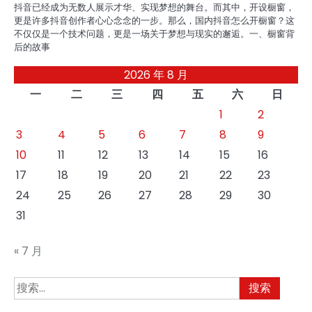
抖音已经成为无数人展示才华、实现梦想的舞台。而其中，开设橱窗，
更是许多抖音创作者心心念念的一步。那么，国内抖音怎么开橱窗？这
不仅仅是一个技术问题，更是一场关于梦想与现实的邂逅。一、橱窗背
后的故事
2026 年 8 月
一
二
三
四
五
六
日
1
2
3
4
5
6
7
8
9
10
11
12
13
14
15
16
17
18
19
20
21
22
23
24
25
26
27
28
29
30
31
« 7 月
搜
索：