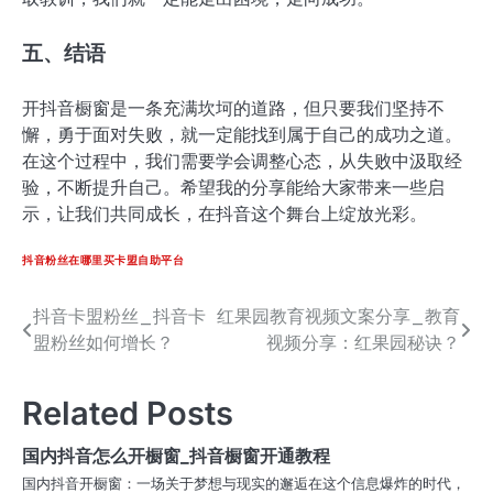
五、结语
开抖音橱窗是一条充满坎坷的道路，但只要我们坚持不
懈，勇于面对失败，就一定能找到属于自己的成功之道。
在这个过程中，我们需要学会调整心态，从失败中汲取经
验，不断提升自己。希望我的分享能给大家带来一些启
示，让我们共同成长，在抖音这个舞台上绽放光彩。
抖音粉丝在哪里买卡盟自助平台
抖音卡盟粉丝_抖音卡
红果园教育视频文案分享_教育
文
盟粉丝如何增长？
视频分享：红果园秘诀？
章
导
Related Posts
航
国内抖音怎么开橱窗_抖音橱窗开通教程
国内抖音开橱窗：一场关于梦想与现实的邂逅在这个信息爆炸的时代，