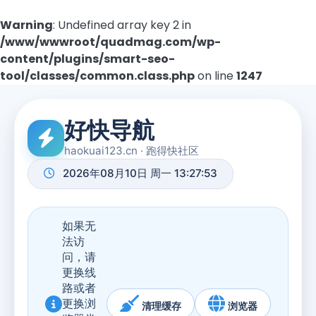
Warning
: Undefined array key 2 in
/www/wwwroot/quadmag.com/wp-
content/plugins/smart-seo-
tool/classes/common.class.php
on line
1247