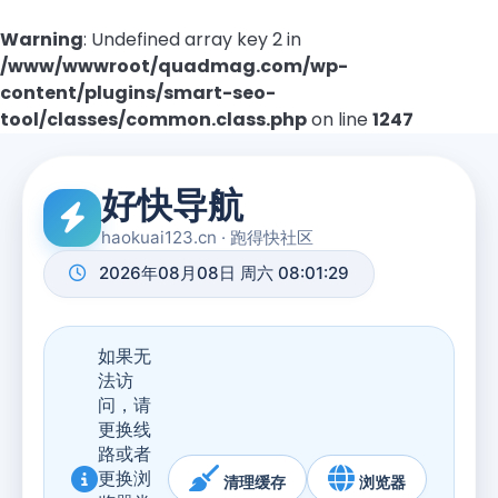
Warning
: Undefined array key 2 in
/www/wwwroot/quadmag.com/wp-
content/plugins/smart-seo-
tool/classes/common.class.php
on line
1247