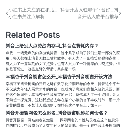
小红书上关注的在哪儿_
抖音开店入驻哪个平台好_抖
文
小红书关注点解析
音开店入驻平台推荐
章
导
Related Posts
航
抖音上给别人点赞占内存吗_抖音点赞耗内存？
点赞，一场无声的内存游戏抖音，这个几乎成为了我们生活一部分的应
用，每天都在上演着无数点赞的故事。有人为了一条搞笑的视频点赞，
有人为了一篇深刻的文字点赞，也有人只为了一种情感的共鸣点赞。但
你是否想过，这些点赞的背后，其实是一场
幸福杏子抖音橱窗怎么开_幸福杏子抖音橱窗开设方法
幸福杏子抖音橱窗的开启之谜在数字化浪潮席卷的今天，抖音这个平台
不仅成为年轻人展示才华的舞台，也成为了商家们竞相入驻的乐园。而
在这个乐园中，幸福杏子抖音橱窗的开启，仿佛成为了一个谜团，让人
不禁想一探究竟。这让我想起去年在某个小镇的杏子丰收时节，那一片
金黄的景象，不禁让人联想到，在抖音这个平台上，如何开
抖音开橱窗网名怎么起名_抖音橱窗昵称如何命名？
抖音开橱窗，网名如春花烂漫——探寻网名的个性与灵魂在这个信息爆
炸的时代，抖音成为了无数年轻人的聚集地。每一个在抖音上开橱窗的