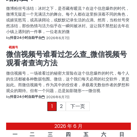
微博粉丝号冻结：冰封之下，是否藏有暖流？在这个信息爆炸的时代，
微博无疑是一个充满活力的舞台。每个人都在这里扮演着不同的角色，
或嬉笑怒骂，或高谈阔论，或默默记录生活的点滴。然而，当粉丝号突
然冻结，那份热情与活力似乎在一瞬间被冰封。这让我不禁想起去年在
小镇上遇到的一件事，一位老友的微
by
抖音24小时自助平台
2026年6月7日
视频号
微信视频号谁看过怎么查_微信视频号
观看者查询方法
微信视频号，一场谁看过的秘密大冒险在这个信息爆炸的时代，每个人
的生活都被各种数据包围。微信，这个我们每天必用的社交软件，更是
如此。而微信视频号，作为其中的佼佼者，承载着无数创作者的梦想和
观众的期待。但有一个问题，总是如影随形——微信视
by
抖音24小时自助平台
2026年6月7日
文
1
2
下一页
章
2026 年 6 月
分
一
二
三
四
五
六
日