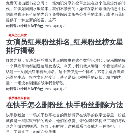
免费阅读出版书公众号：一场知识分享的变革之旅在这个信息爆炸的时
代，知识如同潮水般涌来，我们不禁要问：如何在浩如烟海的信息中找
到那些真正有价值的内容？免费阅读出版书公众号的出现，或许为我们
提供了一种全新的答案。这不
by
抖音24小时自助平台
2026年6月7日
红果怎么刷赞
女演员红果粉丝排名_红果粉丝榜女星
排行揭秘
红果之魅：女演员粉丝排名背后的故事在这个数字化时代，娱乐圈的每
一个风吹草动都能迅速引发热议。今天，我们就来聊聊一个看似简单的
话题——女演员红果粉丝排名。这不仅仅是一个排名，它背后蕴含着娱
乐圈的生态、粉丝文化的变迁，甚至是我们对明星的认知。粉丝的力
量：一场没有硝烟的战争我曾听说，
by
抖音24小时自助平台
2026年6月7日
快手哪里买粉丝
在快手怎么删粉丝_快手粉丝删除方法
快手删粉丝：一场关于数字社交的微妙博弈在快手的数字世界里，粉丝
就像是一群默默守护的观众，他们的点赞、评论和转发构成了我们与观
众之间微妙的联系。然而，有时候，这种联系也会成为一种负担。于
是，问题来了：如何在快手删