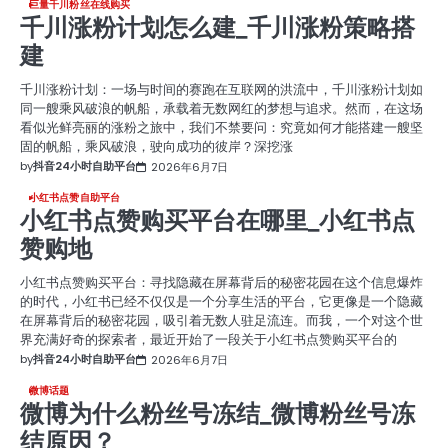
巨量千川粉丝在线购买
千川涨粉计划怎么建_千川涨粉策略搭
建
千川涨粉计划：一场与时间的赛跑在互联网的洪流中，千川涨粉计划如
同一艘乘风破浪的帆船，承载着无数网红的梦想与追求。然而，在这场
看似光鲜亮丽的涨粉之旅中，我们不禁要问：究竟如何才能搭建一艘坚
固的帆船，乘风破浪，驶向成功的彼岸？深挖涨
by
抖音24小时自助平台
2026年6月7日
小红书点赞自助平台
小红书点赞购买平台在哪里_小红书点
赞购地
小红书点赞购买平台：寻找隐藏在屏幕背后的秘密花园在这个信息爆炸
的时代，小红书已经不仅仅是一个分享生活的平台，它更像是一个隐藏
在屏幕背后的秘密花园，吸引着无数人驻足流连。而我，一个对这个世
界充满好奇的探索者，最近开始了一段关于小红书点赞购买平台的
by
抖音24小时自助平台
2026年6月7日
微博话题
微博为什么粉丝号冻结_微博粉丝号冻
结原因？