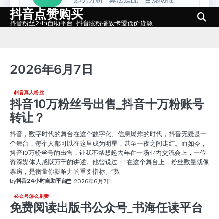
抖音点赞购买
Skip
to
抖音粉丝24h自助平台-抖音涨粉播放卡盟低价货源
content
2026年6月7日
抖音真人粉丝
抖音10万粉丝号出售_抖音十万粉账号
转让？
抖音，数字时代的舞台在这个数字化、信息爆炸的时代，抖音无疑是一
个舞台，每个人都可以在这里成为明星，甚至一夜之间走红。而如今，
抖音10万粉丝号的出售，让我不禁想起去年在一场业内交流会上，一位
资深媒体人感慨万千的讲述。他曾说过：“在这个舞台上，粉丝数量就像
票房，是衡量你影响力的重要指标。”数
by
抖音24小时自助平台
2026年6月7日
公众号怎么刷赞
免费阅读出版书公众号_书海任读平台