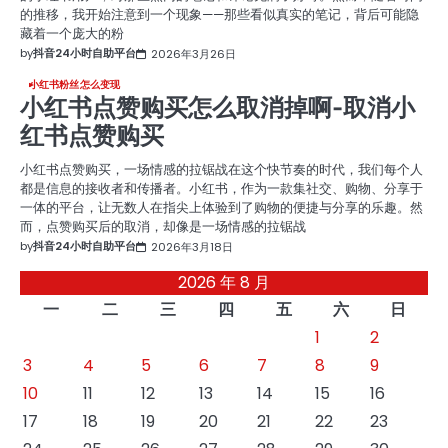
的推移，我开始注意到一个现象——那些看似真实的笔记，背后可能隐
藏着一个庞大的粉
by
抖音24小时自助平台
2026年3月26日
小红书粉丝怎么变现
小红书点赞购买怎么取消掉啊-取消小
红书点赞购买
小红书点赞购买，一场情感的拉锯战在这个快节奏的时代，我们每个人
都是信息的接收者和传播者。小红书，作为一款集社交、购物、分享于
一体的平台，让无数人在指尖上体验到了购物的便捷与分享的乐趣。然
而，点赞购买后的取消，却像是一场情感的拉锯战
by
抖音24小时自助平台
2026年3月18日
2026 年 8 月
一
二
三
四
五
六
日
1
2
3
4
5
6
7
8
9
10
11
12
13
14
15
16
17
18
19
20
21
22
23