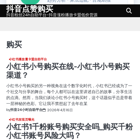
抖音点赞购买
Skip
to
抖音粉丝24h自助平台-抖音涨粉播放卡盟低价货源
content
购买
小红书播放量卡盟自助平台
小红书小号购买在线-小红书小号购买
渠道？
小红书小号购买的另一种视角在这个数字化时代，小红书已经成为了一
个社交与分享的舞台，每个人都可以在这里讲述自己的故事，分享生活
的点滴。然而，当我们谈论小红书小号购买时，这个话题似乎总是带着
一层神秘的色彩。它让我不禁想起了去年在某
by
抖音24小时自助平台
2026年4月16日
小红书发现页曝光
小红书1千粉账号购买安全吗_购买千粉
小红书账号风险大吗？