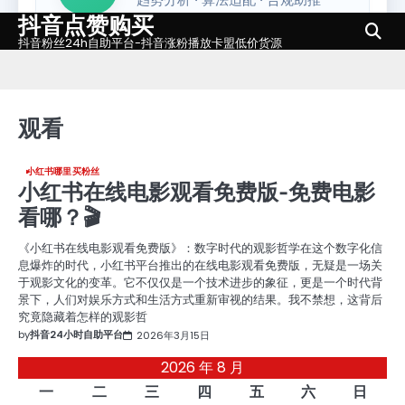
抖音点赞购买
Skip
to
抖音粉丝24h自助平台-抖音涨粉播放卡盟低价货源
content
观看
小红书哪里买粉丝
小红书在线电影观看免费版-免费电影
看哪？🎬
《小红书在线电影观看免费版》：数字时代的观影哲学在这个数字化信
息爆炸的时代，小红书平台推出的在线电影观看免费版，无疑是一场关
于观影文化的变革。它不仅仅是一个技术进步的象征，更是一个时代背
景下，人们对娱乐方式和生活方式重新审视的结果。我不禁想，这背后
究竟隐藏着怎样的观影哲
by
抖音24小时自助平台
2026年3月15日
2026 年 8 月
一
二
三
四
五
六
日