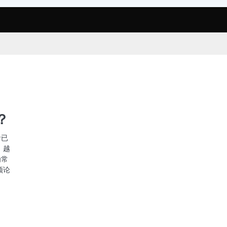
？
音已
，越
为常
频论