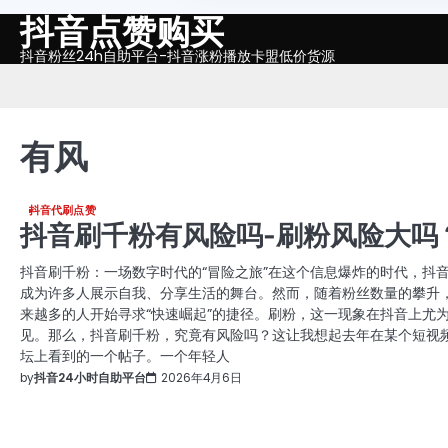
抖音点赞购买
Skip
to
抖音粉丝24h自助平台-抖音涨粉播放卡盟低价货源
content
有风
抖音代刷点赞
抖音刷千粉有风险吗-刷粉风险大吗
抖音刷千粉：一场数字时代的“冒险之旅”在这个信息爆炸的时代，抖
成为许多人展示自我、分享生活的舞台。然而，随着粉丝数量的攀升
来越多的人开始寻求“快速崛起”的捷径。刷粉，这一现象在抖音上尤
见。那么，抖音刷千粉，究竟有风险吗？这让我想起去年在某个短视
坛上看到的一个帖子。一个年轻人
by
抖音24小时自助平台
2026年4月6日