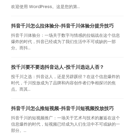
欢迎使用 WordPress。这是您的第…
抖音千川怎么拉体验分-抖音千川体验分提升技巧
抖音千川体验分：一场关于数字与情感的拉锯战在这个信息
爆炸的时代，抖音已经成为了我们生活中不可或缺的一部
分。而抖...
投千川要不要选抖音达人-投千川选达人否？
投千川之选：抖音达人，还是另辟蹊径？在这个信息爆炸的
时代，千川投放成为了品牌和内容创作者们争相探讨的焦
点。而其...
抖音千川怎么推短视频-抖音千川短视频投放技巧
抖音千川的短视频推广：一场关于艺术与技术的邂逅在这个
信息爆炸的时代，短视频已经成为人们生活中不可或缺的一
部分。...