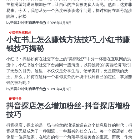
主都渴望能迅速增加粉丝，让自己的声音被更多人听见。然而，这并非
易事。今天，我想从另一个角度来谈谈这个问题，探讨如何在新号起步
阶段，轻松
by
抖音24小时自助平台
2026年4月8日
小红书粉丝购买
小红书上怎么赚钱方法技巧_小红书赚
钱技巧揭秘
小红书：揭秘如何在社交平台上的“美丽经济”中分一杯羹在互联网的洪
流中，小红书这个社交平台如同一股清流，以其独特的“美丽经济”吸引
了无数的目光。这里，不仅仅是分享生活、记录美好，更是赚钱的沃
土。那么，如何在这样一个看似复杂的环境中找到自己的定位，掌握赚
钱的技巧呢？
by
抖音24小时自助平台
2026年4月6日
刷赞抖音
抖音探店怎么增加粉丝-抖音探店增粉
技巧
抖音探店，探出的是一场与粉丝的浪漫邂逅在这个信息爆炸的时代，抖
音探店无疑成为了一种潮流，一种新兴的社交方式。每一个探店者，都
像是一位探险家，在城市的每一个角落寻找着美食的宝藏。而我，作为