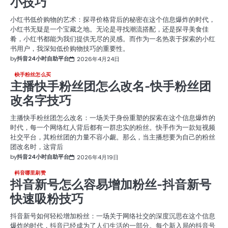
小技巧
小红书低价购物的艺术：探寻价格背后的秘密在这个信息爆炸的时代，
小红书无疑是一个宝藏之地。无论是寻找潮流搭配，还是探寻美食佳
肴，小红书都能为我们提供无尽的灵感。而作为一名热衷于探索的小红
书用户，我深知低价购物技巧的重要性。
by
抖音24小时自助平台
2026年4月24日
快手粉丝怎么买
主播快手粉丝团怎么改名-快手粉丝团
改名字技巧
主播快手粉丝团怎么改名：一场关于身份重塑的探索在这个信息爆炸的
时代，每一个网络红人背后都有一群忠实的粉丝。快手作为一款短视频
社交平台，其粉丝团的力量不容小觑。那么，当主播想要为自己的粉丝
团改名时，这背后
by
抖音24小时自助平台
2026年4月19日
抖音哪里刷赞
抖音新号怎么容易增加粉丝-抖音新号
快速吸粉技巧
抖音新号如何轻松增加粉丝：一场关于网络社交的深度沉思在这个信息
爆炸的时代，抖音已经成为了人们生活的一部分。每个新入局的抖音号