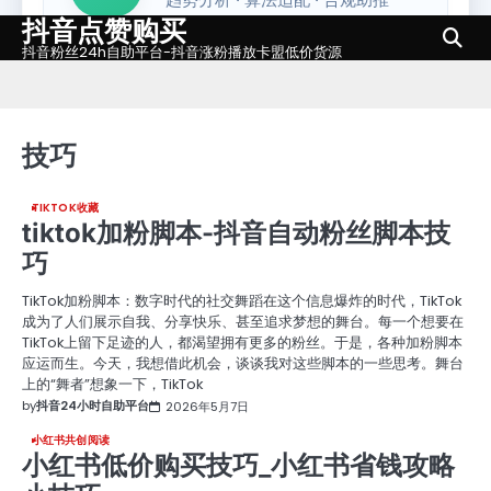
抖音点赞购买
Skip
to
抖音粉丝24h自助平台-抖音涨粉播放卡盟低价货源
content
技巧
TIKTOK收藏
tiktok加粉脚本-抖音自动粉丝脚本技
巧
TikTok加粉脚本：数字时代的社交舞蹈在这个信息爆炸的时代，TikTok
成为了人们展示自我、分享快乐、甚至追求梦想的舞台。每一个想要在
TikTok上留下足迹的人，都渴望拥有更多的粉丝。于是，各种加粉脚本
应运而生。今天，我想借此机会，谈谈我对这些脚本的一些思考。舞台
上的“舞者”想象一下，TikTok
by
抖音24小时自助平台
2026年5月7日
小红书共创阅读
小红书低价购买技巧_小红书省钱攻略