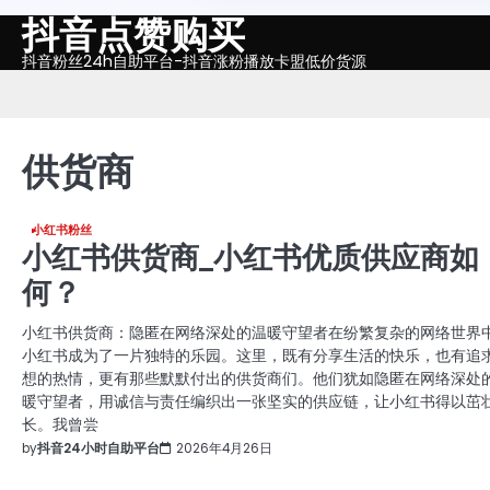
抖音点赞购买
Skip
to
抖音粉丝24h自助平台-抖音涨粉播放卡盟低价货源
content
供货商
小红书粉丝
小红书供货商_小红书优质供应商如
何？
小红书供货商：隐匿在网络深处的温暖守望者在纷繁复杂的网络世界
小红书成为了一片独特的乐园。这里，既有分享生活的快乐，也有追
想的热情，更有那些默默付出的供货商们。他们犹如隐匿在网络深处
暖守望者，用诚信与责任编织出一张坚实的供应链，让小红书得以茁
长。我曾尝
by
抖音24小时自助平台
2026年4月26日