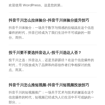
欢迎使用 WordPress。这是您的第…
抖音千川怎么拉体验分-抖音千川体验分提升技巧
抖音千川体验分：一场关于数字与情感的拉锯战在这个信息
爆炸的时代，抖音已经成为了我们生活中不可或缺的一部
分。而抖...
投千川要不要选抖音达人-投千川选达人否？
投千川之选：抖音达人，还是另辟蹊径？在这个信息爆炸的
时代，千川投放成为了品牌和内容创作者们争相探讨的焦
点。而其...
抖音千川怎么推短视频-抖音千川短视频投放技巧
抖音千川的短视频推广：一场关于艺术与技术的邂逅在这个
信息爆炸的时代，短视频已经成为人们生活中不可或缺的一
部分。...