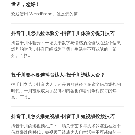
世界，您好！
欢迎使用 WordPress。这是您的第…
抖音千川怎么拉体验分-抖音千川体验分提升技巧
抖音千川体验分：一场关于数字与情感的拉锯战在这个信息
爆炸的时代，抖音已经成为了我们生活中不可或缺的一部
分。而抖...
投千川要不要选抖音达人-投千川选达人否？
投千川之选：抖音达人，还是另辟蹊径？在这个信息爆炸的
时代，千川投放成为了品牌和内容创作者们争相探讨的焦
点。而其...
抖音千川怎么推短视频-抖音千川短视频投放技巧
抖音千川的短视频推广：一场关于艺术与技术的邂逅在这个
信息爆炸的时代，短视频已经成为人们生活中不可或缺的一