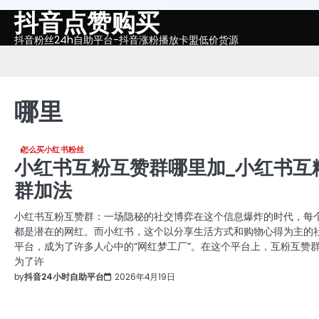
抖音点赞购买
Skip
to
抖音粉丝24h自助平台-抖音涨粉播放卡盟低价货源
content
哪里
怎么买小红书粉丝
小红书互粉互赞群哪里加_小红书互
群加法
小红书互粉互赞群：一场隐秘的社交博弈在这个信息爆炸的时代，每
都是潜在的网红。而小红书，这个以分享生活方式和购物心得为主的
平台，成为了许多人心中的“网红梦工厂”。在这个平台上，互粉互赞
为了许
by
抖音24小时自助平台
2026年4月19日