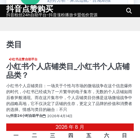
抖音点赞购买
Skip
to
抖音粉丝24h自助平台-抖音涨粉播放卡盟低价货源
content
类目
小红书点赞自助平台
小红书个人店铺类目_小红书个人店铺
品类？
小红书个人店铺类目：一场关于个性与市场的微缩战争在这个信息爆炸
的时代，小红书已经成为了一片繁华的电子集市，无数的个人店铺如雨
后春笋般涌现。而在这片集市中，个人店铺类目仿佛是这场微缩战争中
的战略高地，它不仅决定了店铺的生存，更定义了品牌的价值和消费者
的选择。情感与类目的融合：不只
by
抖音24小时自助平台
2026年4月14日
2026 年 8 月
一
二
三
四
五
六
日