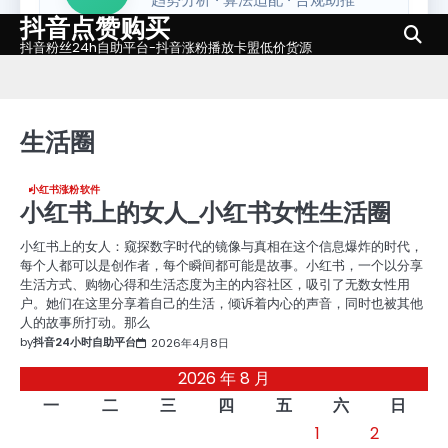
抖音点赞购买
Skip
to
抖音粉丝24h自助平台-抖音涨粉播放卡盟低价货源
content
生活圈
小红书涨粉软件
小红书上的女人_小红书女性生活圈
小红书上的女人：窥探数字时代的镜像与真相在这个信息爆炸的时代，
每个人都可以是创作者，每个瞬间都可能是故事。小红书，一个以分享
生活方式、购物心得和生活态度为主的内容社区，吸引了无数女性用
户。她们在这里分享着自己的生活，倾诉着内心的声音，同时也被其他
人的故事所打动。那么
by
抖音24小时自助平台
2026年4月8日
2026 年 8 月
一
二
三
四
五
六
日
1
2