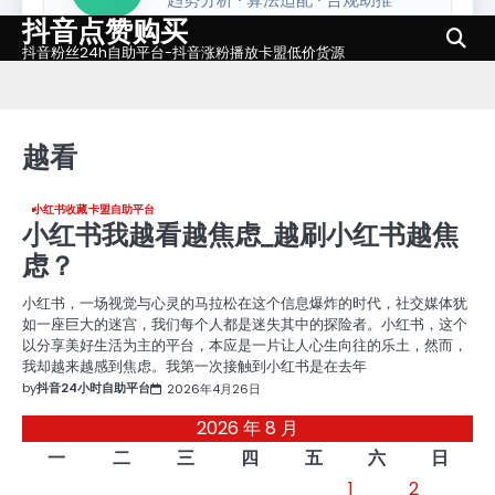
抖音点赞购买
Skip
to
抖音粉丝24h自助平台-抖音涨粉播放卡盟低价货源
content
越看
小红书收藏卡盟自助平台
小红书我越看越焦虑_越刷小红书越焦
虑？
小红书，一场视觉与心灵的马拉松在这个信息爆炸的时代，社交媒体犹
如一座巨大的迷宫，我们每个人都是迷失其中的探险者。小红书，这个
以分享美好生活为主的平台，本应是一片让人心生向往的乐土，然而，
我却越来越感到焦虑。我第一次接触到小红书是在去年
by
抖音24小时自助平台
2026年4月26日
2026 年 8 月
一
二
三
四
五
六
日
1
2