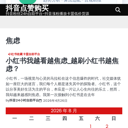
抖音点赞购买
Skip
to
抖音粉丝24h自助平台-抖音涨粉播放卡盟低价货源
content
焦虑
小红书收藏卡盟自助平台
小红书我越看越焦虑_越刷小红书越焦
虑？
小红书，一场视觉与心灵的马拉松在这个信息爆炸的时代，社交媒体犹
如一座巨大的迷宫，我们每个人都是迷失其中的探险者。小红书，这个
以分享美好生活为主的平台，本应是一片让人心生向往的乐土，然而，
我却越来越感到焦虑。我第一次接触到小红书是在去年
by
抖音24小时自助平台
2026年4月26日
2026 年 8 月
一
二
三
四
五
六
日
1
2