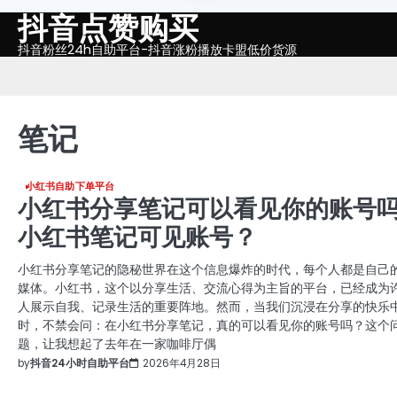
抖音点赞购买
Skip
to
抖音粉丝24h自助平台-抖音涨粉播放卡盟低价货源
content
笔记
小红书自助下单平台
小红书分享笔记可以看见你的账号吗
小红书笔记可见账号？
小红书分享笔记的隐秘世界在这个信息爆炸的时代，每个人都是自己
媒体。小红书，这个以分享生活、交流心得为主旨的平台，已经成为
人展示自我、记录生活的重要阵地。然而，当我们沉浸在分享的快乐
时，不禁会问：在小红书分享笔记，真的可以看见你的账号吗？这个
题，让我想起了去年在一家咖啡厅偶
by
抖音24小时自助平台
2026年4月28日