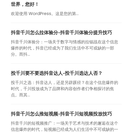
世界，您好！
欢迎使用 WordPress。这是您的第…
抖音千川怎么拉体验分-抖音千川体验分提升技巧
抖音千川体验分：一场关于数字与情感的拉锯战在这个信息
爆炸的时代，抖音已经成为了我们生活中不可或缺的一部
分。而抖...
投千川要不要选抖音达人-投千川选达人否？
投千川之选：抖音达人，还是另辟蹊径？在这个信息爆炸的
时代，千川投放成为了品牌和内容创作者们争相探讨的焦
点。而其...
抖音千川怎么推短视频-抖音千川短视频投放技巧
抖音千川的短视频推广：一场关于艺术与技术的邂逅在这个
信息爆炸的时代，短视频已经成为人们生活中不可或缺的一