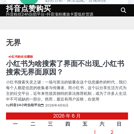
抖音点赞购买
Skip
to
抖音粉丝24h自助平台-抖音涨粉播放卡盟低价货源
content
无界
小红书粉丝在哪刷
小红书为啥搜索了界面不出现_小红书
搜索无界面原因？
小红书搜索失灵之谜：一场与算法的较量在这个信息爆炸的时代，我们
每个人都是信息的收集者与传播者。而小红书，这个以分享生活方式为
主的社交平台，近年来凭借其独特的算法推荐机制，成为了许多人生活
中不可或缺的一部分。然而，最近有用户反映，在使用
by
抖音24小时自助平台
2026年4月6日
2026 年 8 月
一
二
三
四
五
六
日
1
2