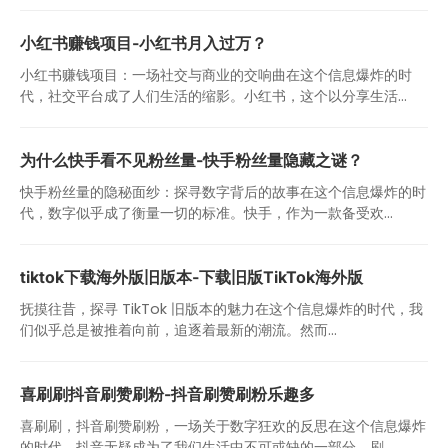
小红书赚钱项目-小红书月入过万？
小红书赚钱项目：一场社交与商业的交响曲在这个信息爆炸的时
代，社交平台成了人们生活的缩影。小红书，这个以分享生活...
为什么快手看不见粉丝量-快手粉丝量隐藏之谜？
快手粉丝量的隐秘面纱：探寻数字背后的故事在这个信息爆炸的时
代，数字似乎成了衡量一切的标准。快手，作为一款备受欢...
tiktok下载海外版旧版本-下载旧版TikTok海外版
抚摸往昔，探寻 TikTok 旧版本的魅力在这个信息爆炸的时代，我
们似乎总是被推着向前，追逐着最新的潮流。然而...
喜刷刷抖音刷赞刷粉-抖音刷赞刷粉乐趣多
喜刷刷，抖音刷赞刷粉，一场关于数字狂欢的反思在这个信息爆炸
的时代，抖音无疑成为了我们生活中不可或缺的一部分。刷...