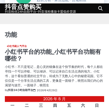
抖音点赞购买
Skip
to
抖音粉丝24h自助平台-抖音涨粉播放卡盟低价货源
content
功能
小红书刷人气平台
小红书平台的功能_小红书平台功能有
哪些？
小红书：不只是笔记，是心灵的镜像在这个快节奏的时代，每个人都在
寻找一个可以停歇、可以倾诉、可以记录自己生活点滴的地方。小红
书，这个看似普通的社交平台，却成为了无数人心中的秘密花园。它不
仅仅是一个分享生活点滴的工具，更像是一面镜子，映照出我们内心的
渴望与迷茫。一面镜子，映照生
by
抖音24小时自助平台
2026年4月29日
2026 年 8 月
一
二
三
四
五
六
日