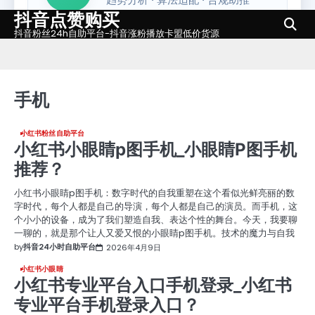
抖音点赞购买
Skip
to
抖音粉丝24h自助平台-抖音涨粉播放卡盟低价货源
content
手机
小红书粉丝自助平台
小红书小眼睛p图手机_小眼睛P图手机
推荐？
小红书小眼睛p图手机：数字时代的自我重塑在这个看似光鲜亮丽的数
字时代，每个人都是自己的导演，每个人都是自己的演员。而手机，这
个小小的设备，成为了我们塑造自我、表达个性的舞台。今天，我要聊
一聊的，就是那个让人又爱又恨的小眼睛p图手机。技术的魔力与自我
by
抖音24小时自助平台
2026年4月9日
小红书小眼睛
小红书专业平台入口手机登录_小红书
专业平台手机登录入口？