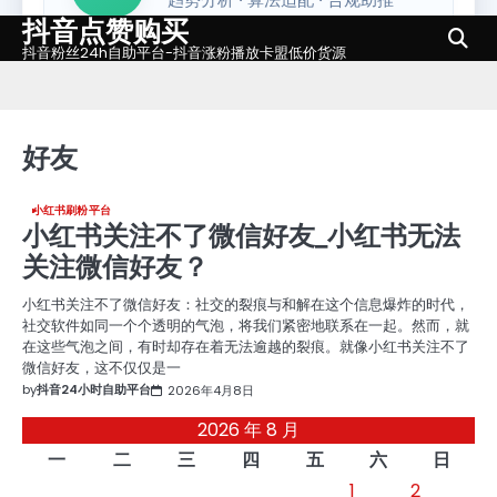
抖音点赞购买
Skip
to
抖音粉丝24h自助平台-抖音涨粉播放卡盟低价货源
content
好友
小红书刷粉平台
小红书关注不了微信好友_小红书无法
关注微信好友？
小红书关注不了微信好友：社交的裂痕与和解在这个信息爆炸的时代，
社交软件如同一个个透明的气泡，将我们紧密地联系在一起。然而，就
在这些气泡之间，有时却存在着无法逾越的裂痕。就像小红书关注不了
微信好友，这不仅仅是一
by
抖音24小时自助平台
2026年4月8日
2026 年 8 月
一
二
三
四
五
六
日
1
2