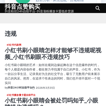
抖音点赞购买
Skip
to
抖音粉丝24h自助平台-抖音涨粉播放卡盟低价货源
content
违规
小红书代刷网
小红书刷小眼睛怎样才能够不违规呢视
频_小红书刷眼不违规技巧
小红书刷小眼睛的艺术：如何在规则边缘起舞在这个信息爆炸的时代，
每个人都是内容创作者，都在努力寻找属于自己的声音。小红书，作为
一款以分享生活、记录美好为主的社交平台，吸引了无数用户前来展示
自己的风采。然而，在追求个性表达的同时，我们也不得不面对一个现
实问
by
抖音24小时自助平台
2026年3月31日
小红书播放量卡盟自助平台
小红书刷小眼睛会被处罚吗知乎_小眼