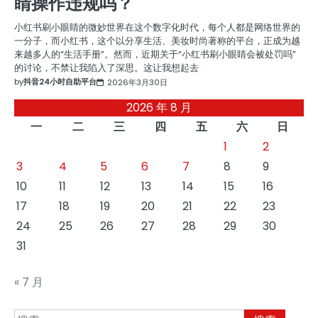
睛操作违规吗？
小红书刷小眼睛的微妙世界在这个数字化时代，每个人都是网络世界的
一分子，而小红书，这个以分享生活、美妆时尚著称的平台，正成为越
来越多人的“生活手册”。然而，近期关于“小红书刷小眼睛会被处罚吗”
的讨论，不禁让我陷入了深思。这让我想起去
by
抖音24小时自助平台
2026年3月30日
2026 年 8 月
一
二
三
四
五
六
日
1
2
3
4
5
6
7
8
9
10
11
12
13
14
15
16
17
18
19
20
21
22
23
24
25
26
27
28
29
30
31
« 7 月
搜