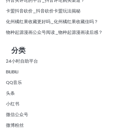
抖音买评论的平台_抖音评论购买渠道？
卡盟抖音砍价_抖音砍价卡盟玩法揭秘
化州橘红果收藏更好吗_化州橘红果收藏佳吗？
物种起源漫画公众号阅读_物种起源漫画读后感？
分类
24小时自助平台
BILIBILI
QQ音乐
头条
小红书
微信公众号
微博粉丝