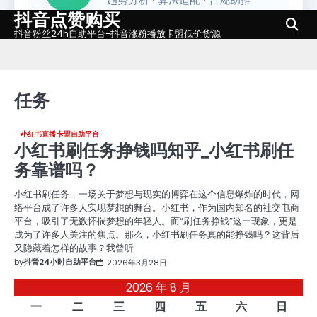
抖音点赞购买
Skip
to
抖音粉丝24h自助平台-抖音涨粉播放卡盟低价货源
content
任务
小红书直播卡盟自助平台
小红书刷任务挣钱吗知乎_小红书刷任
务靠谱吗？
小红书刷任务，一场关于梦想与现实的博弈在这个信息爆炸的时代，网
络平台成了许多人实现梦想的舞台。小红书，作为国内知名的社交电商
平台，吸引了无数怀揣梦想的年轻人。而“刷任务挣钱”这一现象，更是
成为了许多人关注的焦点。那么，小红书刷任务真的能挣钱吗？这背后
又隐藏着怎样的故事？我曾听
by
抖音24小时自助平台
2026年3月28日
2026 年 8 月
一
二
三
四
五
六
日