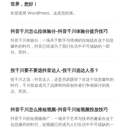
世界，您好！
欢迎使用 WordPress。这是您的第…
抖音千川怎么拉体验分-抖音千川体验分提升技巧
抖音千川体验分：一场关于数字与情感的拉锯战在这个信息
爆炸的时代，抖音已经成为了我们生活中不可或缺的一部
分。而抖...
投千川要不要选抖音达人-投千川选达人否？
投千川之选：抖音达人，还是另辟蹊径？在这个信息爆炸的
时代，千川投放成为了品牌和内容创作者们争相探讨的焦
点。而其...
抖音千川怎么推短视频-抖音千川短视频投放技巧
抖音千川的短视频推广：一场关于艺术与技术的邂逅在这个
信息爆炸的时代，短视频已经成为人们生活中不可或缺的一