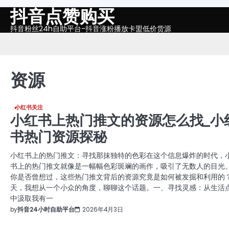
抖音点赞购买
Skip
to
抖音粉丝24h自助平台-抖音涨粉播放卡盟低价货源
content
资源
小红书关注
小红书上热门推文的资源怎么找_小
书热门资源探秘
小红书上的热门推文：寻找那抹独特的色彩在这个信息爆炸的时代，
书上的热门推文就像是一幅幅色彩斑斓的画作，吸引了无数人的目光
你是否曾想过，这些热门推文背后的资源究竟是如何被发掘和利用的
天，我想从一个小众的角度，聊聊这个话题。一、寻找灵感：从生活
中汲取我有一
by
抖音24小时自助平台
2026年4月3日