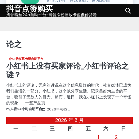
抖音点赞购买
Skip
to
抖音粉丝24h自助平台-抖音涨粉播放卡盟低价货源
content
论之
小红书收藏卡盟自助平台
小红书上没有买家评论_小红书评论之
谜？
小红书上的评论，无声的诉说在这个信息爆炸的时代，社交媒体已成为
我们生活的一部分。小红书，这个以分享生活、记录美好为主旨的平
台，吸引了无数人的目光。然而，近日，我在小红书上发现了一个奇怪
的现象——一些产品页
by
抖音24小时自助平台
2026年4月2日
2026 年 8 月
一
二
三
四
五
六
日
1
2