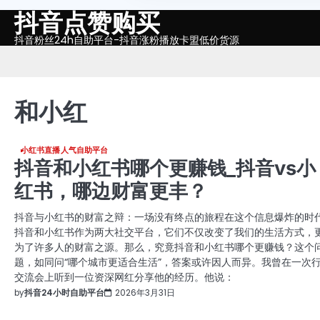
抖音点赞购买
Skip
to
抖音粉丝24h自助平台-抖音涨粉播放卡盟低价货源
content
和小红
小红书直播人气自助平台
抖音和小红书哪个更赚钱_抖音vs小
红书，哪边财富更丰？
抖音与小红书的财富之辩：一场没有终点的旅程在这个信息爆炸的时
抖音和小红书作为两大社交平台，它们不仅改变了我们的生活方式，
为了许多人的财富之源。那么，究竟抖音和小红书哪个更赚钱？这个
题，如同问“哪个城市更适合生活”，答案或许因人而异。我曾在一次
交流会上听到一位资深网红分享他的经历。他说：
by
抖音24小时自助平台
2026年3月31日