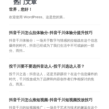
热门文章
世界，您好！
欢迎使用 WordPress。这是您的第…
抖音千川怎么拉体验分-抖音千川体验分提升技巧
抖音千川体验分：一场关于数字与情感的拉锯战在这个信息
爆炸的时代，抖音已经成为了我们生活中不可或缺的一部
分。而抖...
投千川要不要选抖音达人-投千川选达人否？
投千川之选：抖音达人，还是另辟蹊径？在这个信息爆炸的
时代，千川投放成为了品牌和内容创作者们争相探讨的焦
点。而其...
抖音千川怎么推短视频-抖音千川短视频投放技巧
抖音千川的短视频推广：一场关于艺术与技术的邂逅在这个