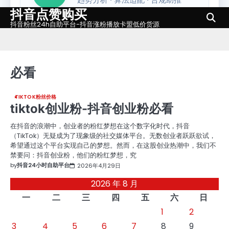
抖音点赞购买
Skip
to
抖音粉丝24h自助平台-抖音涨粉播放卡盟低价货源
content
必看
TIKTOK粉丝价格
tiktok创业粉-抖音创业粉必看
在抖音的浪潮中，创业者的粉红梦想在这个数字化时代，抖音
（TikTok）无疑成为了现象级的社交媒体平台。无数创业者跃跃欲试，
希望通过这个平台实现自己的梦想。然而，在这股创业热潮中，我们不
禁要问：抖音创业粉，他们的粉红梦想，究
by
抖音24小时自助平台
2026年4月29日
2026 年 8 月
一
二
三
四
五
六
日
1
2
3
4
5
6
7
8
9