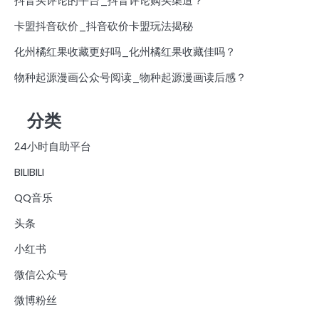
抖音买评论的平台_抖音评论购买渠道？
卡盟抖音砍价_抖音砍价卡盟玩法揭秘
化州橘红果收藏更好吗_化州橘红果收藏佳吗？
物种起源漫画公众号阅读_物种起源漫画读后感？
分类
24小时自助平台
BILIBILI
QQ音乐
头条
小红书
微信公众号
微博粉丝