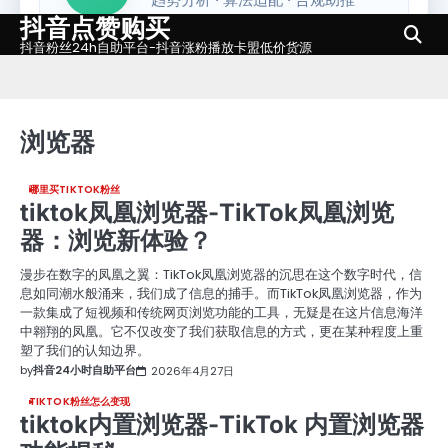
抖音点赞购买
Skip
to
抖音粉丝24h自助平台-抖音涨粉播放卡盟低价货源
content
浏览器
哪里买TIKTOK粉丝
tiktok凤凰浏览器-TikTok凤凰浏览
器：浏览新体验？
漫步在数字的凤凰之翼：TikTok凤凰浏览器的沉思在这个数字时代，信
息如同潮水般涌来，我们成了信息的捕手。而TikTok凤凰浏览器，作为
一款集成了短视频和传统网页浏览功能的工具，无疑是在这片信息海洋
中翱翔的凤凰。它不仅改变了我们获取信息的方式，更在某种程度上重
塑了我们的认知边界。
by
抖音24小时自助平台
2026年4月27日
TIKTOK粉丝怎么变现
tiktok内置浏览器-TikTok 内置浏览器