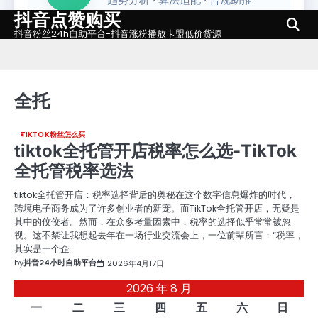
抖音点赞购买
Skip
to
抖音粉丝24h自助平台-抖音涨粉播放卡盟低价货源
content
全托
TIKTOK粉丝怎么买
tiktok全托管开店税率怎么选-TikTok
全托管税率选法
tiktok全托管开店：税率选择背后的奥秘在这个数字信息爆炸的时代，
跨境电子商务成为了许多创业者的新宠。而TikTok全托管开店，无疑是
其中的佼佼者。然而，在众多考量因素中，税率的选择似乎常常被忽
视。这不禁让我想起去年在一场行业交流会上，一位前辈所言：“税率，
其实是一个企
by
抖音24小时自助平台
2026年4月17日
2026 年 8 月
一
二
三
四
五
六
日